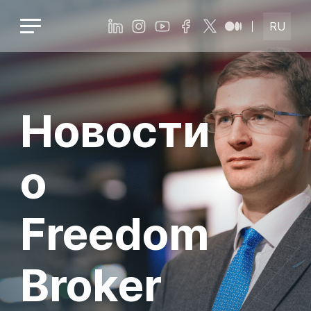
RU
Новости
о
Freedom
Broker