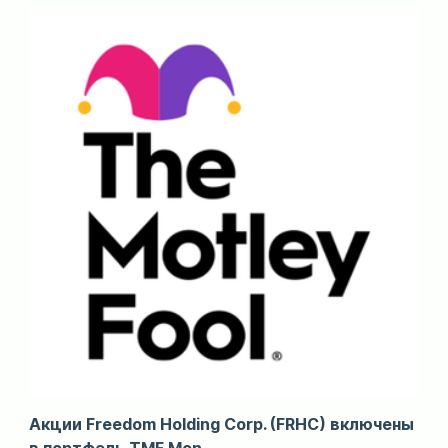
Акции Freedom Holding Corp. (FRHC) включены
в портфель TMF Mon...