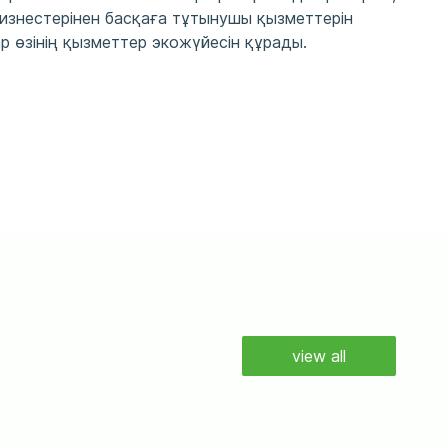
бизнестерінен басқаға тұтынушы қызметтерін
 өзінің қызметтер экожүйесін құрады.
view all