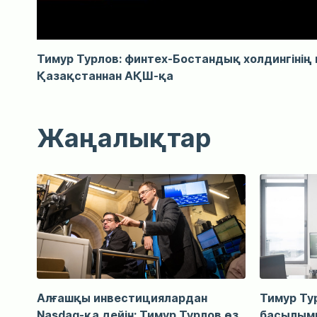
Тимур Турлов: финтех-Бостандық холдингінің
Қазақстаннан АҚШ-қа
Жаңалықтар
Алғашқы инвестициялардан
Тимур Ту
Nasdaq-қа дейін: Тимур Турлов өз
басылымы