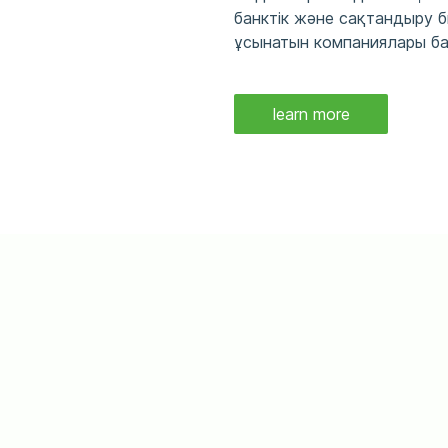
банктік және сақтандыру 
ұсынатын компаниялары бар
learn more