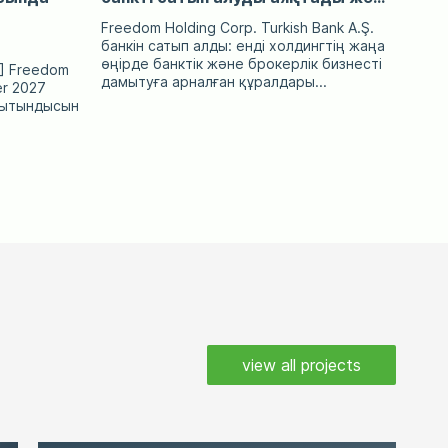
Freedom Holding Corp. Turkish Bank A.Ş.
банкін сатып алды: енді холдингтің жаңа
өңірде банктік және брокерлік бизнесті
"] Freedom
дамытуға арналған құралдары...
er 2027
рытындысын
view all projects