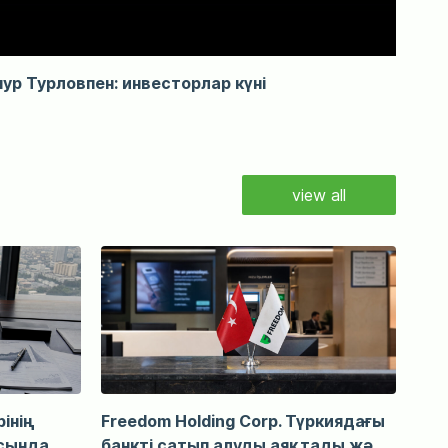
мур Турловпен: инвесторлар күні
view all
інің
Freedom Holding Corp. Түркиядағы
асында
банкті сатып алуды аяқтады жә...