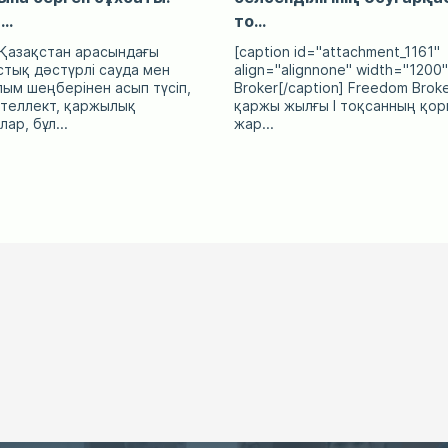
..
то...
Қазақстан арасындағы
[caption id="attachment_1161"
тық дәстүрлі сауда мен
align="alignnone" width="1200
ым шеңберінен асып түсіп,
Broker[/caption] Freedom Brok
теллект, қаржылық
қаржы жылғы I тоқсанның қо
ар, бұл...
жар...