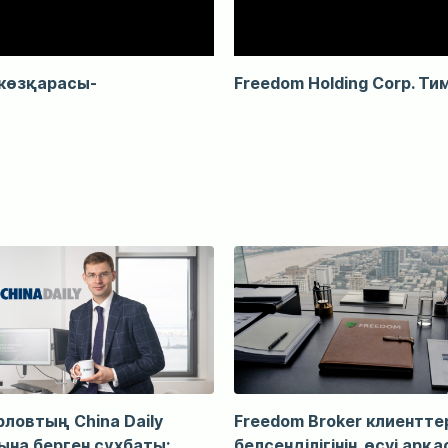
 көзқарасы-
Freedom Holding Corp. Ти
рловтың China Daily
Freedom Broker клиенттер
на берген сұхбаты:
белсенділігінің өсуі арқ