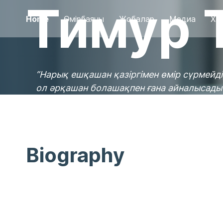
Тимур 
Home
Өмірбаяны
Жобалар
Медиа
Ха
”
Нарық ешқашан қазіргімен өмір сүрмейді
ол әрқашан болашақпен ғана айналысады
Biography