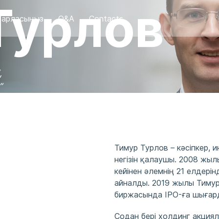
Турлов
барласыңыз
Q&A
Contacts
,
”
Тимур Турлов – кәсіпкер, 
негізін қалаушы. 2008 жы
кейінен әлемнің 21 елдері
айналды. 2019 жылы Тимур
биржасында IPO-ға шығар
Содан бері холдинг акциял