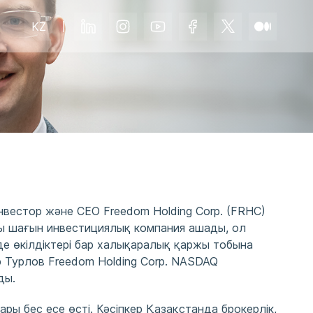
KZ
инвестор және CEO Freedom Holding Corp. (FRHC)
лы шағын инвестициялық компания ашады, ол
нде өкілдіктері бар халықаралық қаржы тобына
 Турлов Freedom Holding Corp. NASDAQ
ды.
ары бес есе өсті. Кәсіпкер Қазақстанда брокерлік,