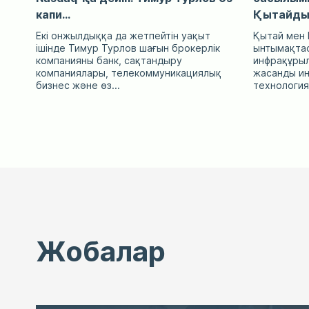
капи...
Қытайды.
Екі онжылдыққа да жетпейтін уақыт
Қытай мен 
ішінде Тимур Турлов шағын брокерлік
ынтымақтас
компанияны банк, сақтандыру
инфрақұрыл
компаниялары, телекоммуникациялық
жасанды ин
бизнес және өз...
технологиял
Жобалар