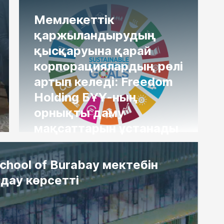
Мемлекеттік
қаржыландырудың
қысқаруына қарай
корпорациялардың рөлі
артып келеді: Freedom
Holding БҰҰ-ның
орнықты даму
мақсаттарын ұстанады
School of Burabay мектебін
дау көрсетті