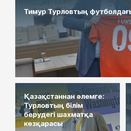
Тимур Турловтың футболдағ
Қазақстаннан әлемге:
Турловтың білім
берудегі шахматқа
көзқарасы