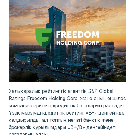
Халықаралық рейтингтік агенттік S&P Global
Ratings Freedom Holding Corp. және оның еншілес
компанияларының кредиттік бағаларын растады.
Ұзақ мерзімді кредиттік рейтинг «B-» деңгейінде
қалдырылды, ал топтың негізгі банктік және
брокерлік құрылымдары «B+/B» деңгейіндегі
бағаларын алды.