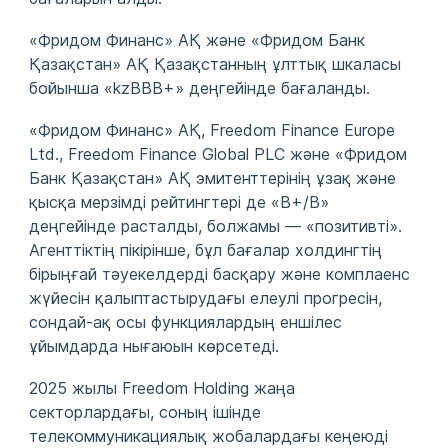
«Фридом Финанс» АҚ және «Фридом Банк
Қазақстан» АҚ Қазақстанның ұлттық шкаласы
бойынша «kzBBB+» деңгейінде бағаланды.
«Фридом Финанс» АҚ, Freedom Finance Europe
Ltd., Freedom Finance Global PLC және «Фридом
Банк Қазақстан» АҚ эмитенттерінің ұзақ және
қысқа мерзімді рейтингтері де «B+/B»
деңгейінде расталды, болжамы — «позитивті».
Агенттіктің пікірінше, бұл бағалар холдингтің
бірыңғай тәуекелдерді басқару және комплаенс
жүйесін қалыптастырудағы елеулі прогресін,
сондай‑ақ осы функциялардың еншілес
ұйымдарда нығаюын көрсетеді.
2025 жылы Freedom Holding жаңа
секторлардағы, соның ішінде
телекоммуникациялық жобалардағы кеңеюді