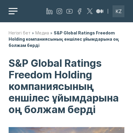
KZ
Негізгі бет
»
Медиа
»
S&P Global Ratings Freedom
Holding компаниясының еншілес ұйымдарына оң
болжам берді
S&P Global Ratings
Freedom Holding
компаниясының
еншілес ұйымдарына
оң болжам берді