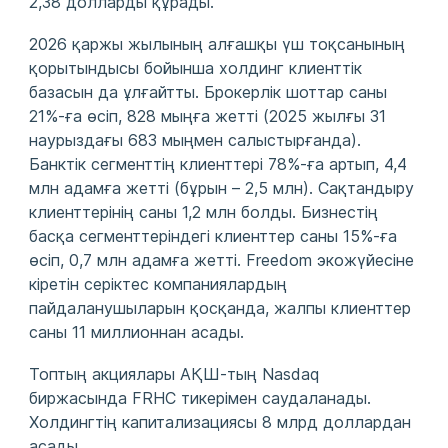
2,38 долларды құрады.
2026 қаржы жылының алғашқы үш тоқсанының
қорытындысы бойынша холдинг клиенттік
базасын да ұлғайтты. Брокерлік шоттар саны
21%‑ға өсіп, 828 мыңға жетті (2025 жылғы 31
наурыздағы 683 мыңмен салыстырғанда).
Банктік сегменттің клиенттері 78%‑ға артып, 4,4
млн адамға жетті (бұрын – 2,5 млн). Сақтандыру
клиенттерінің саны 1,2 млн болды. Бизнестің
басқа сегменттеріндегі клиенттер саны 15%‑ға
өсіп, 0,7 млн адамға жетті. Freedom экожүйесіне
кіретін серіктес компаниялардың
пайдаланушыларын қосқанда, жалпы клиенттер
саны 11 миллионнан асады.
Топтың акциялары АҚШ‑тың Nasdaq
биржасында FRHC тикерімен саудаланады.
Холдингтің капитализациясы 8 млрд доллардан
асады.