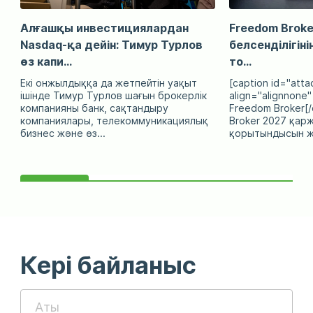
Алғашқы инвестициялардан
Freedom Broke
Nasdaq-қа дейін: Тимур Турлов
белсенділігін
өз капи...
то...
Екі онжылдыққа да жетпейтін уақыт
[caption id="att
ішінде Тимур Турлов шағын брокерлік
align="alignnone"
компанияны банк, сақтандыру
Freedom Broker[/
компаниялары, телекоммуникациялық
Broker 2027 қар
бизнес және өз...
қорытындысын жа
Кері байланыс