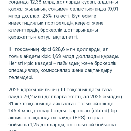
соңында 12,38 млрд долларды құрап, алдыңғы
қаржы жылының соңымен салыстырғанда (9,91
млрд доллар) 25%‑ға өсті. Бұл өсімге
инвестициялық портфельдің кеңеюі және
клиенттердің брокерлік шоттарындағы
қаражаттың артуы ықпал етті.
III тоқсанның кірісі 628,6 млн долларды, ал
тоғыз айдағы кіріс 1,69 млрд долларды құрады.
Негізгі кіріс көздері – пайыздық және брокерлік
операциялар, комиссиялар және сақтандыру
төлемдері.
2026 қаржы жылының III тоқсанындағы таза
пайда 76,2 млн долларға жетті, ал 2025 жылдың
31 желтоқсанында аяқталған тоғыз ай ішінде
145,4 млн доллар болды. Таралған (diluted) бір
акцияға шаққандағы пайда (EPS) тоқсан
бойынша 1,25 долларды, ал тоғыз ай бойынша