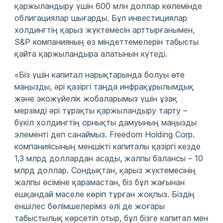
қаржыландыру үшін 600 млн доллар көлемінде
облигациялар шығарды. Бұл инвестициялар
холдингтің қарыз жүктемесін арттырғанымен,
S&P компанияның өз міндеттемелерін табысты
қайта қаржыландыра алатынын күтеді.
«Біз үшін капитал нарықтарында болуы өте
маңызды, әрі қазіргі таңда инфрақұрылымдық
және экожүйелік жобаларымыз үшін ұзақ
мерзімді әрі тұрақты қаржыландыру тарту –
бүкіл холдингтің орнықты дамуының маңызды
элементі деп санаймыз. Freedom Holding Corp.
компаниясының меншікті капиталы қазіргі кезде
1,3 млрд доллардан асады, жалпы балансы – 10
млрд доллар. Сондықтан, қарыз жүктемесінің
жалпы өсіміне қарамастан, біз бұл жағынан
ешқандай мәселе көріп тұрған жоқпыз. Біздің
еншілес бөлімшелеріміз әлі де жоғары
табыстылық көрсетіп отыр, бұл бізге капитал мен