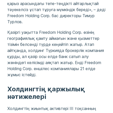
қарыз арасындағы тепе‑теңдікті айтарлықтай
тәуекелсіз ұстап тұруға мүмкіндік береді», – деді
Freedom Holding Corp. бас директоры Тимур
Турлов.
Қазіргі уақытта Freedom Holding Corp. өзінің
географиялық қамту аймағын және қызметтер
тізімін белсенді түрде кеңейтіп жатыр. Атап
айтқанда, холдинг Түркияда брокерлік компания
құрды, ал қазір осы елде банк сатып алу
жөніндегі келісімді аяқтап жатыр. Енді Freedom
Holding Corp. еншілес компаниялары 21 елде
жұмыс істейді.
Холдингтің қаржылық
нәтижелері
Холдингтің жиынтық активтері III тоқсанның