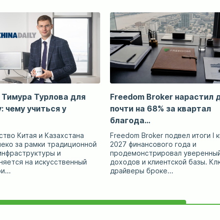
 Тимура Турлова для
Freedom Broker нарастил
y: чему учиться у
почти на 68% за квартал
благода...
тво Китая и Казахстана
Freedom Broker подвел итоги I 
леко за рамки традиционной
2027 финансового года и
инфраструктуры и
продемонстрировал уверенный
няется на искусственный
доходов и клиентской базы. К
и...
драйверы броке...