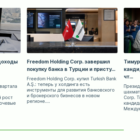
 доходы
Freedom Holding Corp. завершил
Тимур
покупку банка в Турции и присту...
канди
чт...
Freedom Holding Corp. купил Turkish Bank
A.Ş.: теперь у холдинга есть
квартала
Презид
инструменты для развития банковского
шахмат
и брокерского бизнесов в новом
 рост
Corp. 
регионе....
лючевые
кандид
Междун