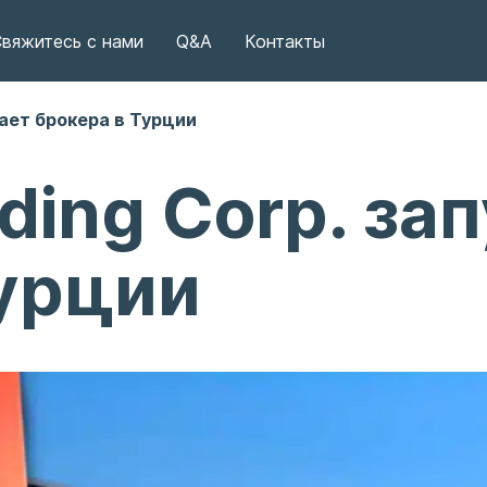
вяжитесь с нами
Q&A
Контакты
кает брокера в Турции
ding Corp. за
Турции