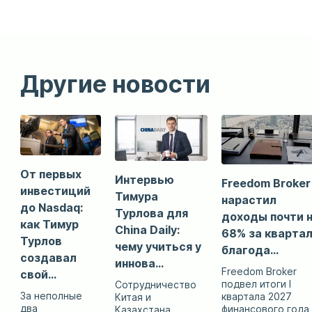
Другие новости
От первых
Интервью
Freedom Broker
инвестиций
Тимура
нарастил
до Nasdaq:
Турлова для
доходы почти 
как Тимур
China Daily:
68% за кварта
Турлов
чему учиться у
благода...
создавал
иннова...
Freedom Broker
свой...
подвел итоги I
Сотрудничество
За неполные
квартала 2027
Китая и
два
финансового года
Казахстана