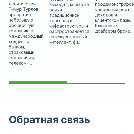
десятилетия
продемонстриров
выходит далеко за
Тимур Турлов
уверенный рост
рамки
превратил
доходов и
традиционной
небольшую
клиентской базы.
торговли и
брокерскую
Ключевые
инфраструктуры и
компанию в
драйверы броке...
распространяется
международный
на искусственный
холдинг с
интеллект, фи...
банком,
страховыми
компаниями,
телеком-...
Обратная связь