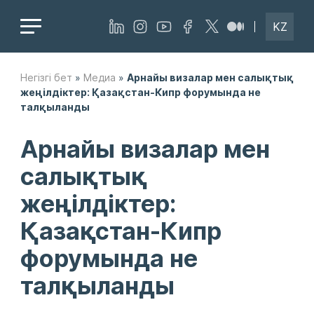
KZ
Негізгі бет
»
Медиа
»
Арнайы визалар мен салықтық
жеңілдіктер: Қазақстан-Кипр форумында не
талқыланды
Арнайы визалар мен
салықтық
жеңілдіктер:
Қазақстан-Кипр
форумында не
талқыланды