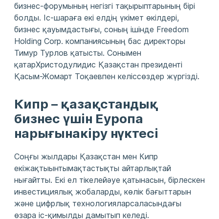
бизнес-форумының негізгі тақырыптарының бірі
болды. Іс-шараға екі елдің үкімет өкілдері,
бизнес қауымдастығы, соның ішінде Freedom
Holding Corp. компаниясының бас директоры
Тимур Турлов қатысты. Сонымен
қатарХристодулидис Қазақстан президенті
Қасым-Жомарт Тоқаевпен келіссөздер жүргізді.
Кипр – қазақстандық
бизнес үшін Еуропа
нарығынакіру нүктесі
Соңғы жылдары Қазақстан мен Кипр
екіжақтыынтымақтастықты айтарлықтай
нығайтты. Екі ел тікелейәуе қатынасын, бірлескен
инвестициялық жобаларды, көлік бағыттарын
және цифрлық технологияларсаласындағы
өзара іс-қимылды дамытып келеді.