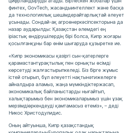
цифрландыруды атады. Бірлескен жобалар үшін
финтех, GovTech, жасандыинтеллект және басқа
да технологиялық шешімдерайтарлықтай әлеует
ұсынады. Сондай-ақ агроөнеркәсіпсекторына да
назар аударылды: Қазақстан әлемдегі ең
іріастық өндірушілердің бірі болса, Кипр жоғары
қосылғанқұны бар өнім шығаруда құзыретке ие.
«Кипр экономикасы қазіргі сын-қатерлерге
қарамастантұрақтылық пен орнықты өсімді
көрсетуді жалғастырыпкеледі. Біз бірге жұмыс
істей отырып, бұл әлеуетті нақтынәтижелерге
айналдыра аламыз, жаңа мүмкіндіктержасап,
экономикалық байланыстарды нығайтып,
халықтарымыз бен экономикаларымыз үшін ұзақ
мерзімдіөркендеуді қамтамасыз етеміз», – деді
Никос Христодулидис.
Оның айтуынша, Кипр қазақстандық
компаниялардыңЕуропалық одақ нарықтарына