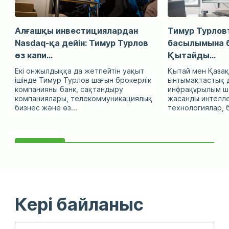
Алғашқы инвестициялардан
Тимур Турловт
Nasdaq-қа дейін: Тимур Турлов
басылымына б
өз капи...
Қытайды...
Екі онжылдыққа да жетпейтін уақыт
Қытай мен Қазақ
ішінде Тимур Турлов шағын брокерлік
ынтымақтастық д
компанияны банк, сақтандыру
инфрақұрылым ше
компаниялары, телекоммуникациялық
жасанды интелл
бизнес және өз...
технологиялар, б
Кері байланыс