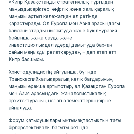
«Кипр Қазақстанды стратегиялық тұрғыдан
маңыздысеріктес, өңірлік және халықаралық
маңызы артып кележатқан ел ретінде
қарастырады. Ол Еуропа мен Азия арасындағы
байланыстарды нығайтуда және бүкілЕуразия
бойынша жаңа сауда және
инвестициялықдәліздерді дамытуда барған
сайын маңызды рөлатқаруда», – деп атап өтті
Кипр басшысы.
Христодулидистің айтуынша, бүгінде
Транскаспийхалықаралық көлік бағдарының
маңызы ерекше артыпотыр, ал Қазақстан Еуропа
мен Азия арасындағы жаңалогистикалық
архитектураның негізгі элементтерініңбіріне
айналуда.
Форум қатысушылары ынтымақтастықтың тағы
бірперспективалы бағыты ретінде