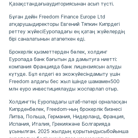
Қазақстандағыаудиториясынан асып түсті.
Бұған дейін Freedom Finance Europe Ltd
атқарушыдиректоры Евгений Тяпкин Кипрдегі
реттеу жүйесіЕуропадағы ең қатаң жүйелердің
бірі саналатынын атапөткен еді.
Брокерлік қызметтерден бөлек, холдинг
Еуропада банк бағытын да дамытуға ниетті:
компания Францияда банк лицензиясын алуды
күтуде. Бұл елдегі өз экожүйесіндамыту үшін
Freedom алдағы бес жыл ішінде шамамен500
млн еуро инвестициялауды жоспарлап отыр.
Холдингтің Еуропадағы штаб-пәтері орналасқан
Кипрденбөлек, Freedom-ның брокерлік бизнесі
Литва, Польша, Германия, Нидерланд, Франция,
Испания, Италия, Грекияжәне Болгарияда
ұсынылған. 2025 жылдың қорытындысыбойынша