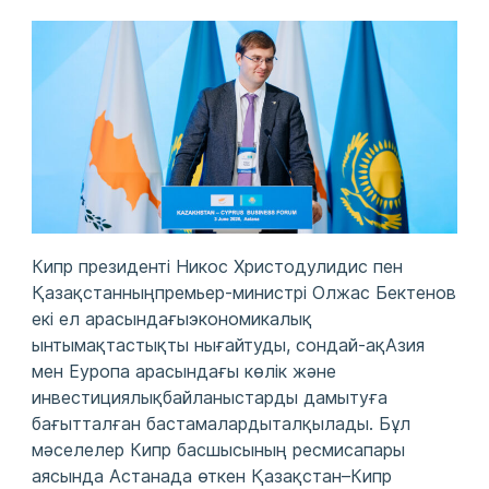
Кипр президенті Никос Христодулидис пен
Қазақстанныңпремьер-министрі Олжас Бектенов
екі ел арасындағыэкономикалық
ынтымақтастықты нығайтуды, сондай-ақАзия
мен Еуропа арасындағы көлік және
инвестициялықбайланыстарды дамытуға
бағытталған бастамалардыталқылады. Бұл
мәселелер Кипр басшысының ресмисапары
аясында Астанада өткен Қазақстан–Кипр