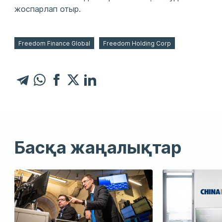
жоспарлап отыр.
Freedom Finance Global
Freedom Holding Corp
Басқа жаңалықтар