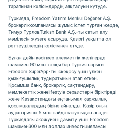
тарапынан келісімдердің аяқталуын күтуде.
Түркияда, Freedom Yatırım Menkul Değerler A.Ş.
брокерліккомпаниясы жұмыс істеп тұрған жерде,
Тимур ТурловTurkish Bank A.Ş.-ты сатып алу
мәмілесін жүзеге асыруда. Қазіргі уақытта ол
реттеушілердің келісімінен өтуде.
Бұған дейін кәсіпкер әлеуметтік желілерде
шамамен 90 млн халқы бар Түркия нарығы
Freedom SuperApp-ты іскеқосу үшін үлкен
қызығушылық тудыратынын атап өткен.
Қосымша банк, брокерлік, сақтандыру,
мемлекеттік жәнеlifestyle сервистерін біріктіреді
және Қазақстандағы еңтанымал қаржылық
қосымшалардың біріне айналды. Қазір оның
аудиториясы 5 млн пайдаланушыдан асады.
Түркиядағы экожүйені дамыту үшін Freedom
шамамен300 млн доллар инвестициялауды