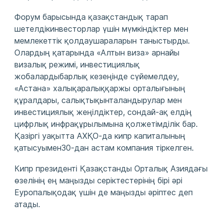
Форум барысында қазақстандық тарап
шетелдікинвесторлар үшін мүмкіндіктер мен
мемлекеттік қолдаушараларын таныстырды.
Олардың қатарында «Алтын виза» арнайы
визалық режимі, инвестициялық
жобалардыбарлық кезеңінде сүйемелдеу,
«Астана» халықаралыққаржы орталығының
құралдары, салықтықынталандырулар мен
инвестициялық жеңілдіктер, сондай-ақ елдің
цифрлық инфрақұрылымына қолжетімділік бар.
Қазіргі уақытта АХҚО-да кипр капиталының
қатысуымен30-дан астам компания тіркелген.
Кипр президенті Қазақстанды Орталық Азиядағы
өзелінің ең маңызды серіктестерінің бірі әрі
Еуропалықодақ үшін де маңызды әріптес деп
атады.