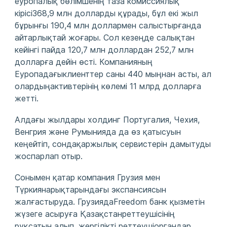
еуропалық бөлімшенің таза комиссиялық
кірісі368,9 млн долларды құрады, бұл екі жыл
бұрынғы 190,4 млн доллармен салыстырғанда
айтарлықтай жоғары. Сол кезеңде салықтан
кейінгі пайда 120,7 млн доллардан 252,7 млн
долларға дейін өсті. Компанияның
Еуропадағыклиенттер саны 440 мыңнан асты, ал
олардыңактивтерінің көлемі 11 млрд долларға
жетті.
Алдағы жылдары холдинг Португалия, Чехия,
Венгрия және Румынияда да өз қатысуын
кеңейтіп, сондақаржылық сервистерін дамытуды
жоспарлап отыр.
Сонымен қатар компания Грузия мен
Түркиянарықтарындағы экспансиясын
жалғастыруда. ГрузиядаFreedom банк қызметін
жүзеге асыруға Қазақстанреттеушісінің
рұқсатын алып, жергілікті реттеушіоргандар