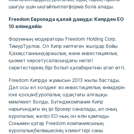
шығуы үшін ыңғайлыплатформа бола алады.
Freedom Европада қалай дамуда: Кипрден ЕО
10 елінедейін
Форумның модераторы Freedom Holding Corp.
ТимурТурлов. Ол Кипр көптеген жылдар бойы
Қазақстанныңқаржылық және инвестициялық
қызмет көрсетусаласындағы негізгі
серіктестерінің бірі болып қалаберетінін атап өтті.
Freedom Кипрде жұмысын 2013 жылы бастады.
Дәл осы ел холдинг өз инвестициялық өнімдерін
іске қосқанЕуропалық одақтағы алғашқы
мемлекет болды. Бүгіндекомпания Кипр
нарығындағы ең ірі брокер саналады, ал оның
еуропалық желісі ЕО-ның он елін қамтиды.
Сонымен қатар Freedom компаниясының
еуропалықбөлімшесінің клиенттері саны