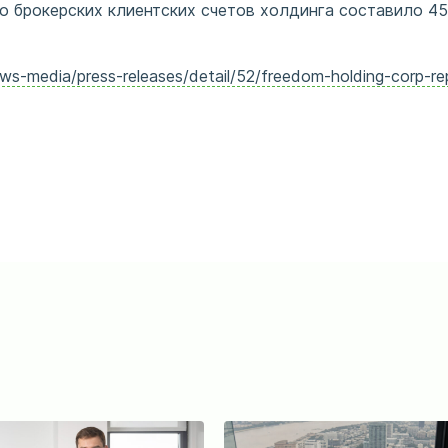
 брокерских клиентских счетов холдинга составило 458 т
-media/press-releases/detail/52/freedom-holding-corp-repo