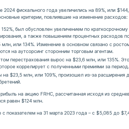
ле 2024 фискального года увеличились на 89%, или $144
сновные критерии, повлиявшие на изменение расходов:
и 152%, был обусловлен увеличением по краткосрочном
сирования, а также повышением процентных расходов по
млн, или 134%. Изменение в основном связано с ростом
ются на аутсорсинг сторонним торговым агентам.
том перестрахования вырос на $23,6 млн, или 135%. Эт
которое коррелирует с полученными премиями за период
 на $23,5 млн, или 109%, произошел из-за расширения 
бретений.
Прибыль на акцию FRHC, рассчитанная исходя из средне
ся равен $124 млн.
с показателем на 31 марта 2023 года – c $5,085 до $7,