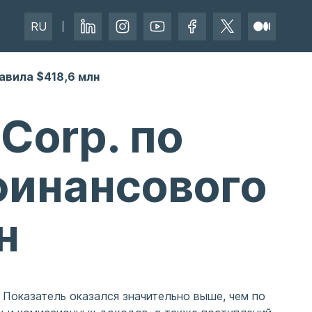
RU
тавила $418,6 млн
Corp. по
 финансового
н
. Показатель оказался значительно выше, чем по