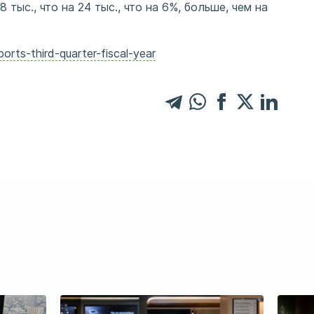
ыс., что на 24 тыс., что на 6%, больше, чем на
rts-third-quarter-fiscal-year