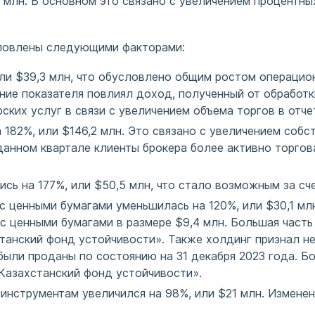
4 млн. В основном это связано с увеличением процентн
словлены следующими факторами:
ли $39,3 млн, что обусловлено общим ростом операцио
ние показателя повлиял доход, полученный от обработк
ских услуг в связи с увеличением объема торгов в отче
182%, или $146,2 млн. Это связано с увеличением собст
 данном квартале клиенты брокера более активно торго
сь на 177%, или $50,5 млн, что стало возможным за сч
 ценными бумагами уменьшилась на 120%, или $30,1 млн
с ценными бумагами в размере $9,4 млн. Большая часть
анский фонд устойчивости». Также холдинг признал не
 были проданы по состоянию на 31 декабря 2023 года. Б
Казахстанский фонд устойчивости».
нструментам увеличился на 98%, или $21 млн. Изменен