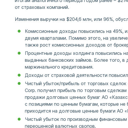
итогам аналогичного периода годом ранее – $21
от страховых компаний.
Изменения выручки на $204,6 млн, или 96%, обу
Комиссионные доходы повысились на 49%, и
двумя кварталами. Помимо этого, на увеличе
также рост комиссионных доходов от брокер
Процентные доходы холдинга повысились на 
выданных банковских займов. Более того, в
маржинального кредитования.
Доходы от страховой деятельности повысили
Чистый убыток/прибыль от торговых сделок с
Corp. получил прибыль по торговым сделкам 
продажи долговых ценных бумаг АО «Казахст
с позициями по ценным бумагам, которые не
приходится на долговые ценные бумаги АО «
Чистый убыток по производным финансовым и
переоценкой валютных свопов.