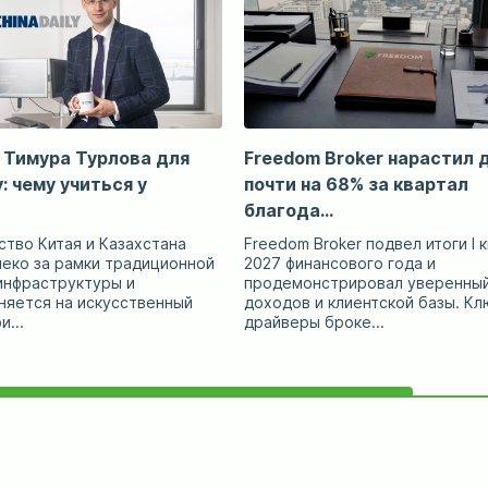
 Тимура Турлова для
Freedom Broker нарастил
y: чему учиться у
почти на 68% за квартал
благода...
тво Китая и Казахстана
Freedom Broker подвел итоги I 
леко за рамки традиционной
2027 финансового года и
инфраструктуры и
продемонстрировал уверенный
няется на искусственный
доходов и клиентской базы. К
и...
драйверы броке...