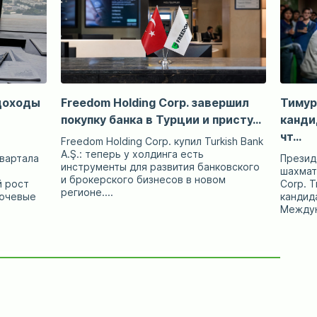
 доходы
Freedom Holding Corp. завершил
Тимур
покупку банка в Турции и присту...
канди
чт...
Freedom Holding Corp. купил Turkish Bank
A.Ş.: теперь у холдинга есть
квартала
Презид
инструменты для развития банковского
шахмат
и брокерского бизнесов в новом
 рост
Corp. 
регионе....
лючевые
кандид
Междун