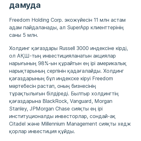
дамуда
Freedom Holding Corp. экожүйесін 11 млн астам
адам пайдаланады, ал SuperApp клиенттерінің
саны 5 млн.
Холдинг қағаздары Russell 3000 индексіне кірді,
ол АҚШ-тың инвестицияланатын акциялар
нарығының 98%-ын құрайтын ең ірі америкалық
нарықтарының серпінін қадағалайды. Холдинг
қағаздарының бұл индекске кіруі Freedom
мәртебесін растап, оның бизнесінің
тұрақтылығын білдіреді. Былтыр холдингтің
қағаздарына BlackRock, Vanguard, Morgan
Stanley, JPMorgan Chase сияқты ең ірі
институционалды инвесторлар, сондай-ақ
Citadel және Millennium Management сияқты хедж
қорлар инвестиция құйды.