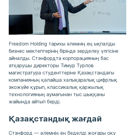
Freedom Holding тарихы әлемнің ең ықпалды
бизнес мектептерінің бірінде зерделеу үлгісіне
айналды. Стэнфордта корпорацияның бас
атқарушы директоры Тимур Турлов
магистратура студенттеріне Қазақстандағы
компанияның қалайша халықаралық цифрлық
экожүйе құрып, классикалық қаржылық
технологияның аумағынан тыс шыққаны
жайында айтып берді.
Қазақстандық жағдай
Стэнфорд — әлемнің ең беделді жоғары оқу