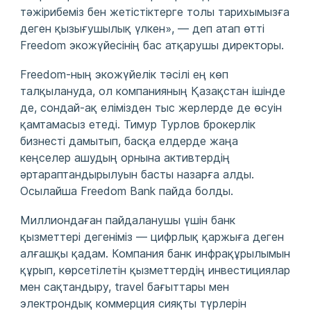
тәжірибеміз бен жетістіктерге толы тарихымызға
деген қызығушылық үлкен»
, — деп атап өтті
Freedom экожүйесінің бас атқарушы директоры.
Freedom-ның экожүйелік тәсілі ең көп
талқылануда, ол компанияның Қазақстан ішінде
де, сондай-ақ елімізден тыс жерлерде де өсуін
қамтамасыз етеді. Тимур Турлов брокерлік
бизнесті дамытып, басқа елдерде жаңа
кеңселер ашудың орнына активтердің
әртараптандырылуын басты назарға алды.
Осылайша Freedom Bank пайда болды.
Миллиондаған пайдаланушы үшін банк
қызметтері дегеніміз — цифрлық қаржыға деген
алғашқы қадам. Компания банк инфрақұрылымын
құрып, көрсетілетін қызметтердің инвестициялар
мен сақтандыру, travel бағыттары мен
электрондық коммерция сияқты түрлерін