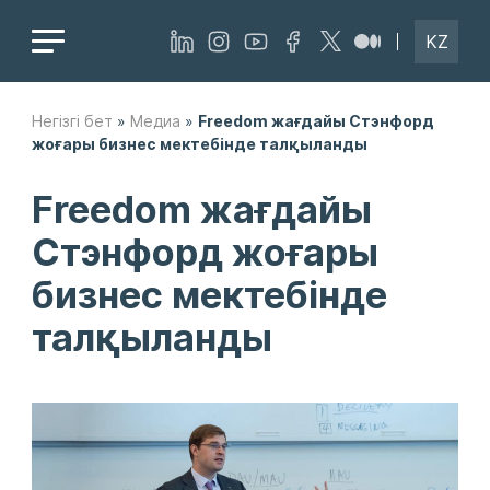
KZ
Негізгі бет
»
Медиа
»
Freedom жағдайы Стэнфорд
жоғары бизнес мектебінде талқыланды
Freedom жағдайы
Стэнфорд жоғары
бизнес мектебінде
талқыланды