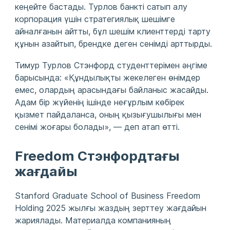
кеңейте бастады. Турлов банкті сатып алу
корпорация үшін стратегиялық шешімге
айналғанын айтты, бұл шешім клиенттерді тарту
құнын азайтып, брендке деген сенімді арттырды.
Тимур Турлов Стэнфорд студенттерімен әңгіме
барысында: «
Құндылықты жекелеген өнімдер
емес, олардың арасындағы байланыс жасайды.
Адам бір жүйенің ішінде неғұрлым көбірек
қызмет пайдаланса, оның қызығушылығы мен
сенімі жоғары болады
», — деп атап өтті.
Freedom Стэнфордтағы
жағдайы
Stanford Graduate School of Business Freedom
Holding 2025 жылғы жаздың зерттеу жағдайын
жариялады. Материалда компанияның