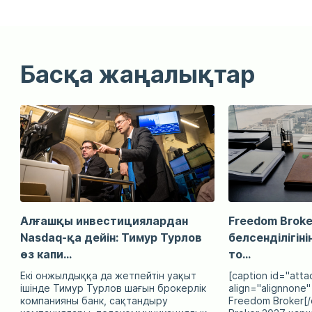
Басқа жаңалықтар
Алғашқы инвестициялардан
Freedom Broke
Nasdaq-қа дейін: Тимур Турлов
белсенділігін
өз капи...
то...
Екі онжылдыққа да жетпейтін уақыт
[caption id="att
ішінде Тимур Турлов шағын брокерлік
align="alignnone"
компанияны банк, сақтандыру
Freedom Broker[/