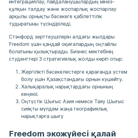
интеграциялау, пайдаланушылардың мінез-
құлқын талдау және жоспарлық жоспарлау
арқылы орнықты бәсекеге қабілеттілік
тудыратыны түсіндіріледі.
Стэнфорд зерттеушілерін алдағы жылдары
Freedom үшін қандай оқиғалардың оңтайлы
болатыны қызықтырады. Бизнес мектебінің
студенттері 3 стратегиялық жолды көріп отыр:
Жергілікті бәсекелестерге қарағанда үстем
болу үшін Қазақстандағы орнын күшейту.
Халықаралық нарықтардағы орнының
кеңеюі.
Оңтүстік Шығыс Азия немесе Таяу Шығыс
сияқты мүлдем жаңа географиялық
нарықтарға шығу
Freedom экожүйесі қалай