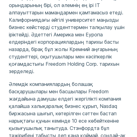
орындарының бірі, ол әлемнің ең ірі ІТ
алпауыттарын мамандармен қамтамасыз етеді.
Калифорниядағы әйгілі университет маңызды
бизнес кейстерді студенттермен талқылау үшін
іріктейді. Әдеттегі Америка мен Еуропа
елдеріндегі корпорациялардың тарихы басты
назарда, бірақ бұл жолы Кремний аңғарының
студенттері, оқытушылары мен кәсіпкерлік
қоғамдастығы Freedom Holding Corp. тарихын
зерделеді.
Әлемдік компаниялардың болашақ
басқарушылары мен басшылары Freedom
жағдайына дамушы елдегі жергілікті компания
қалайша халықаралық бизнес құрып, Nasdaq
биржасына шығып, көтерілген сәттен бастап
нарықтағы құнын кемінде 10 есе көбейткеніне
қызығушылық танытуда. Стэнфордта бұл
тәжірибені табысты деп қана қоймай, сондай-ақ