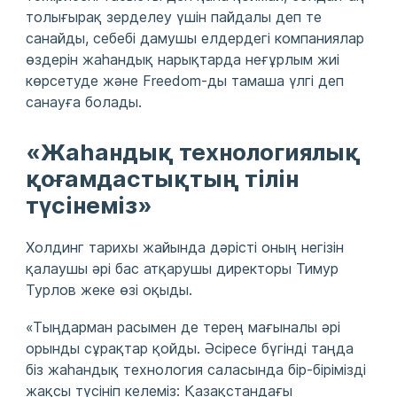
толығырақ зерделеу үшін пайдалы деп те
санайды, себебі дамушы елдердегі компаниялар
өздерін жаһандық нарықтарда неғұрлым жиі
көрсетуде және Freedom-ды тамаша үлгі деп
санауға болады.
«Жаһандық технологиялық
қоғамдастықтың тілін
түсінеміз»
Холдинг тарихы жайында дәрісті оның негізін
қалаушы әрі бас атқарушы директоры Тимур
Турлов жеке өзі оқыды.
«Тыңдарман расымен де терең мағыналы әрі
орынды сұрақтар қойды. Әсіресе бүгінді таңда
біз жаһандық технология саласында бір-бірімізді
жақсы түсініп келеміз: Қазақстандағы