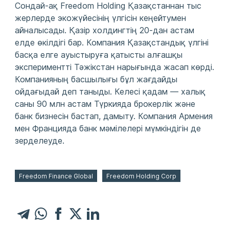
Сондай-ақ Freedom Holding Қазақстаннан тыс
жерлерде экожүйесінің үлгісін кеңейтумен
айналысады. Қазір холдингтің 20-дан астам
елде өкілдігі бар. Компания Қазақстандық үлгіні
басқа елге ауыстыруға қатысты алғашқы
экспериментті Тәжікстан нарығында жасап көрді.
Компанияның басшылығы бұл жағдайды
ойдағыдай деп таныды. Келесі қадам — халық
саны 90 млн астам Түркияда брокерлік және
банк бизнесін бастап, дамыту. Компания Армения
мен Францияда банк мәмілелері мүмкіндігін де
зерделеуде.
Freedom Finance Global
Freedom Holding Corp