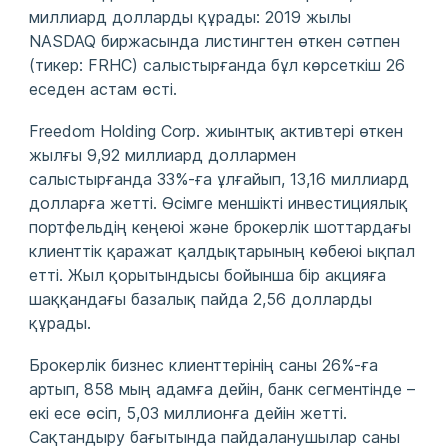
миллиард долларды құрады: 2019 жылы
NASDAQ биржасында листингтен өткен сәтпен
(тикер: FRHC) салыстырғанда бұл көрсеткіш 26
еседен астам өсті.
Freedom Holding Corp. жиынтық активтері өткен
жылғы 9,92 миллиард доллармен
салыстырғанда 33%-ға ұлғайып, 13,16 миллиард
долларға жетті. Өсімге меншікті инвестициялық
портфельдің кеңеюі және брокерлік шоттардағы
клиенттік қаражат қалдықтарының көбеюі ықпал
етті. Жыл қорытындысы бойынша бір акцияға
шаққандағы базалық пайда 2,56 долларды
құрады.
Брокерлік бизнес клиенттерінің саны 26%-ға
артып, 858 мың адамға дейін, банк сегментінде –
екі есе өсіп, 5,03 миллионға дейін жетті.
Сақтандыру бағытында пайдаланушылар саны