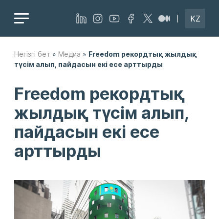
KZ
Негізгі бет
»
Медиа
»
Freedom рекордтық жылдық
түсім алып, пайдасын екі есе арттырды
Freedom рекордтық
жылдық түсім алып,
пайдасын екі есе
арттырды