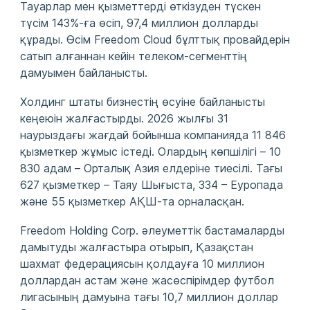
Тауарлар мен қызметтерді өткізуден түскен
түсім 143%-ға өсіп, 97,4 миллион долларды
құрады. Өсім Freedom Cloud бұлттық провайдерін
сатып алғаннан кейін телеком-сегменттің
дамуымен байланысты.
Холдинг штаты бизнестің өсуіне байланысты
кеңеюін жалғастырды. 2026 жылғы 31
наурыздағы жағдай бойынша компанияда 11 846
қызметкер жұмыс істеді. Олардың көпшілігі – 10
830 адам – Орталық Азия елдеріне тиесілі. Тағы
627 қызметкер – Таяу Шығыста, 334 – Еуропада
және 55 қызметкер АҚШ-та орналасқан.
Freedom Holding Corp. әлеуметтік бастамаларды
дамытуды жалғастыра отырып, Қазақстан
шахмат федерациясын қолдауға 10 миллион
доллардан астам және жасөспірімдер футбол
лигасының дамуына тағы 10,7 миллион доллар