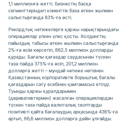
1,1 миллионға жетті. Бизнестің басқа
сегменттеріндегі клиенттік база өткен жылмен
салыстырғанда 83%-ға өсті.
Рекордтық нәтижелерге қаржы нарықтарындағы
операциялар үлкен үлес қосты. Холдингтің
пайыздық табысы өткен жылмен салыстырғанда
2%-ға өсім көрсетіп, 882,5 миллион долларды
құрады. Бағалы қағаздар саудасынан түскен
таза пайда 375%-ға өсіп, 201,2 миллион
долларға жетті – мұндай нәтиже негізінен
Қазақстанның корпоративтік борыштық бағалы
қағаздарын сату есебінен қамтамасыз етілді.
Туынды қаржы құралдарымен
(деривативтермен) жасалған операциялардан
түскен таза пайда валюталық своптарды
позитивті қайта бағалаудың арқасында 438%-ға
артып, 66,8 миллион долларға дейін ұлғайды.