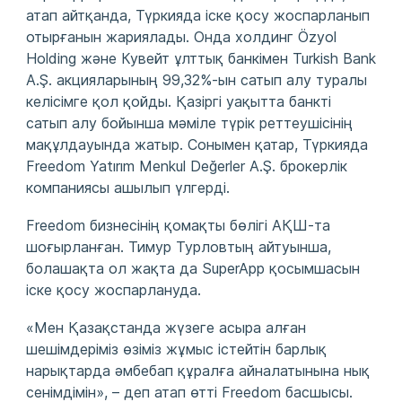
атап айтқанда, Түркияда іске қосу жоспарланып
отырғанын жариялады. Онда холдинг Özyol
Holding және Кувейт ұлттық банкімен Turkish Bank
A.Ş. акцияларының 99,32%-ын сатып алу туралы
келісімге қол қойды. Қазіргі уақытта банкті
сатып алу бойынша мәміле түрік реттеушісінің
мақұлдауында жатыр. Сонымен қатар, Түркияда
Freedom Yatırım Menkul Değerler A.Ş. брокерлік
компаниясы ашылып үлгерді.
Freedom бизнесінің қомақты бөлігі АҚШ-та
шоғырланған. Тимур Турловтың айтуынша,
болашақта ол жақта да SuperApp қосымшасын
іске қосу жоспарлануда.
«Мен Қазақстанда жүзеге асыра алған
шешімдеріміз өзіміз жұмыс істейтін барлық
нарықтарда әмбебап құралға айналатынына нық
сенімдімін», – деп атап өтті Freedom басшысы.