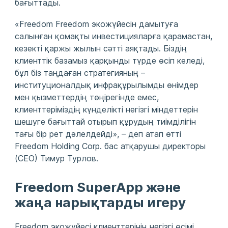
бағыттады.
«Freedom Freedom экожүйесін дамытуға
салынған қомақты инвестицияларға қарамастан,
кезекті қаржы жылын сәтті аяқтады. Біздің
клиенттік базамыз қарқынды түрде өсіп келеді,
бұл біз таңдаған стратегияның –
институционалдық инфрақұрылымды өнімдер
мен қызметтердің төңірегінде емес,
клиенттеріміздің күнделікті негізгі міндеттерін
шешуге бағыттай отырып құрудың тиімділігін
тағы бір рет дәлелдейді», – деп атап өтті
Freedom Holding Corp. бас атқарушы директоры
(CEO) Тимур Турлов.
Freedom SuperApp және
жаңа нарықтарды игеру
Freedom экожүйесі клиенттерінің негізгі өсімі