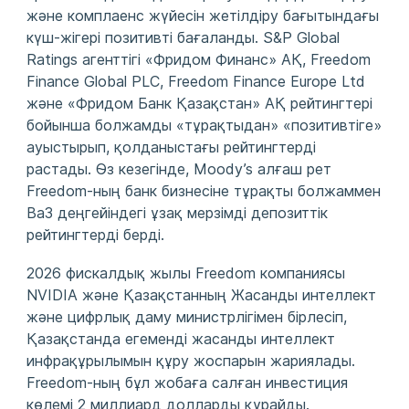
және комплаенс жүйесін жетілдіру бағытындағы
күш-жігері позитивті бағаланды. S&P Global
Ratings агенттігі «Фридом Финанс» АҚ, Freedom
Finance Global PLC, Freedom Finance Europe Ltd
және «Фридом Банк Қазақстан» АҚ рейтингтері
бойынша болжамды «тұрақтыдан» «позитивтіге»
ауыстырып, қолданыстағы рейтингтерді
растады. Өз кезегінде, Moody’s алғаш рет
Freedom-ның банк бизнесіне тұрақты болжаммен
Ba3 деңгейіндегі ұзақ мерзімді депозиттік
рейтингтерді берді.
2026 фискалдық жылы Freedom компаниясы
NVIDIA және Қазақстанның Жасанды интеллект
және цифрлық даму министрлігімен бірлесіп,
Қазақстанда егеменді жасанды интеллект
инфрақұрылымын құру жоспарын жариялады.
Freedom-ның бұл жобаға салған инвестиция
көлемі 2 миллиард долларды құрайды.