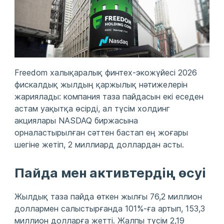
Freedom халықаралық финтех-экожүйесі 2026
фискалдық жылдың қаржылық нәтижелерін
жариялады: компания таза пайдасын екі еседен
астам уақытқа өсірді, ал түсім холдинг
акциялары NASDAQ биржасына
орналастырылған сәттен бастап ең жоғары
шегіне жетіп, 2 миллиард доллардан асты.
Пайда мен активтердің өсуі
Жылдық таза пайда өткен жылғы 76,2 миллион
доллармен салыстырғанда 101%-ға артып, 153,3
миллион долларға жетті. Жалпы түсім 2,19