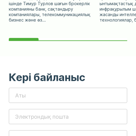
ішінде Тимур Турлов шағын брокерлік
ынтымақтастық д
компанияны банк, сақтандыру
инфрақұрылым ше
компаниялары, телекоммуникациялық
жасанды интелл
бизнес және өз...
технологиялар, б
Кері байланыс