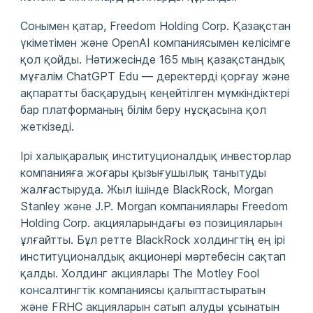
Сонымен қатар, Freedom Holding Corp. Қазақстан
үкіметімен және OpenAI компаниясымен келісімге
қол қойды. Нәтижесінде 165 мың қазақстандық
мұғалім ChatGPT Edu — деректерді қорғау және
ақпаратты басқарудың кеңейтілген мүмкіндіктері
бар платформаның білім беру нұсқасына қол
жеткізеді.
Ірі халықаралық институционалдық инвесторлар
компанияға жоғары қызығушылық танытуды
жалғастыруда. Жыл ішінде BlackRock, Morgan
Stanley және J.P. Morgan компаниялары Freedom
Holding Corp. акцияларындағы өз позицияларын
ұлғайтты. Бұл ретте BlackRock холдингтің ең ірі
институционалдық акционері мәртебесін сақтап
қалды. Холдинг акциялары The Motley Fool
консалтингтік компаниясы қалыптастыратын
және FRHC акцияларын сатып алуды ұсынатын