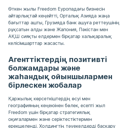
Өткен жылы Freedom Еуропадағы бизнесін
айтарлықтай кеңейтті, Орталық Азияда жаңа
бағыттар ашты, Грузияда банк ашуға реттеушінің
рұқсатын алды және Жапония, Пәкістан мен
АҚШ сияқты елдермен бірқатар халықаралық
келісімшарттар жасасты.
Агенттіктердің позитивті
болжамдары және
жаһандық ойыншылармен
бірлескен жобалар
Қаржылық көрсеткіштердің өсуі мен
географияның кеңеюінен бөлек, есепті жыл
Freedom үшін бірқатар стратегиялық
оқиғалармен және серіктестіктермен
ерекшеленді. Холдингтің тәуекелдерді басқару