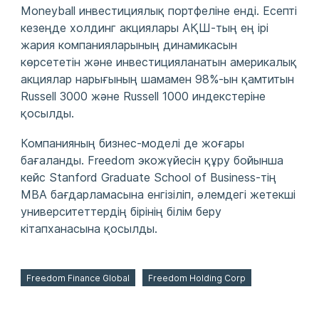
Moneyball инвестициялық портфеліне енді. Есепті
кезеңде холдинг акциялары АҚШ-тың ең ірі
жария компанияларының динамикасын
көрсететін және инвестицияланатын америкалық
акциялар нарығының шамамен 98%-ын қамтитын
Russell 3000 және Russell 1000 индекстеріне
қосылды.
Компанияның бизнес-моделі де жоғары
бағаланды. Freedom экожүйесін құру бойынша
кейс Stanford Graduate School of Business-тің
MBA бағдарламасына енгізіліп, әлемдегі жетекші
университеттердің бірінің білім беру
кітапханасына қосылды.
Freedom Finance Global
Freedom Holding Corp