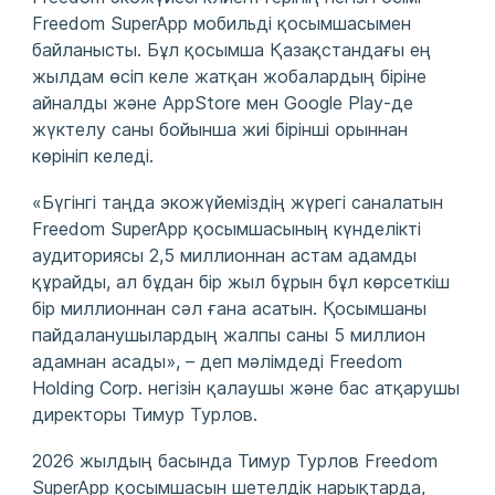
Freedom SuperApp мобильді қосымшасымен
байланысты. Бұл қосымша Қазақстандағы ең
жылдам өсіп келе жатқан жобалардың біріне
айналды және AppStore мен Google Play-де
жүктелу саны бойынша жиі бірінші орыннан
көрініп келеді.
«Бүгінгі таңда экожүйеміздің жүрегі саналатын
Freedom SuperApp қосымшасының күнделікті
аудиториясы 2,5 миллионнан астам адамды
құрайды, ал бұдан бір жыл бұрын бұл көрсеткіш
бір миллионнан сәл ғана асатын. Қосымшаны
пайдаланушылардың жалпы саны 5 миллион
адамнан асады», – деп мәлімдеді Freedom
Holding Corp. негізін қалаушы және бас атқарушы
директоры Тимур Турлов.
2026 жылдың басында Тимур Турлов Freedom
SuperApp қосымшасын шетелдік нарықтарда,