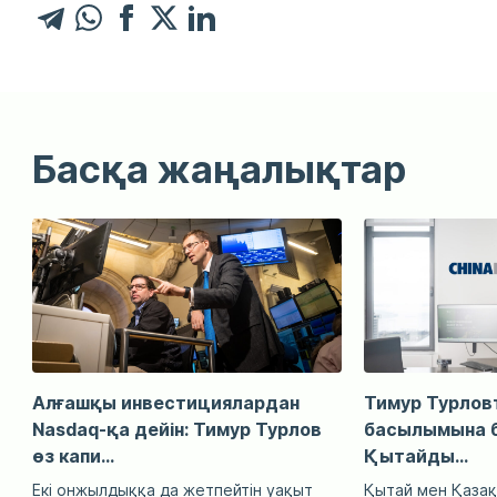
Басқа жаңалықтар
Алғашқы инвестициялардан
Тимур Турловт
Nasdaq-қа дейін: Тимур Турлов
басылымына б
өз капи...
Қытайды...
Екі онжылдыққа да жетпейтін уақыт
Қытай мен Қазақ