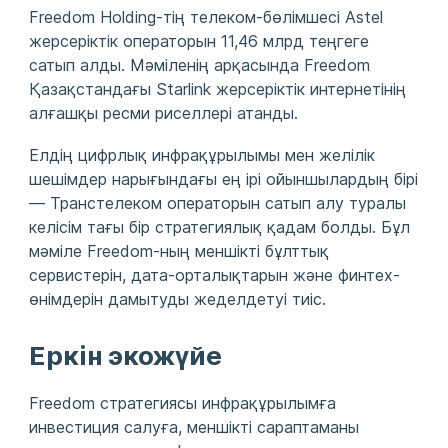
Freedom Holding-тің телеком-бөлімшесі Astel
жерсеріктік операторын 11,46 млрд теңгеге
сатып алды. Мәміленің арқасында Freedom
Қазақстандағы Starlink жерсеріктік интернетінің
алғашқы ресми риселлері атанды.
Елдің цифрлық инфрақұрылымы мен желілік
шешімдер нарығындағы ең ірі ойыншылардың бірі
— Транстелеком операторын сатып алу туралы
келісім тағы бір стратегиялық қадам болды. Бұл
мәміле Freedom-ның меншікті бұлттық
сервистерін, дата-орталықтарын және финтех-
өнімдерін дамытуды жеделдетуі тиіс.
Еркін экожүйе
Freedom стратегиясы инфрақұрылымға
инвестиция салуға, меншікті сараптаманы