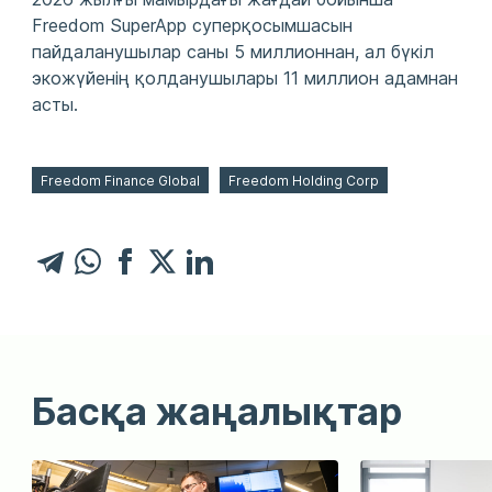
Freedom SuperApp суперқосымшасын
пайдаланушылар саны 5 миллионнан, ал бүкіл
экожүйенің қолданушылары 11 миллион адамнан
асты.
Freedom Finance Global
Freedom Holding Corp
Басқа жаңалықтар