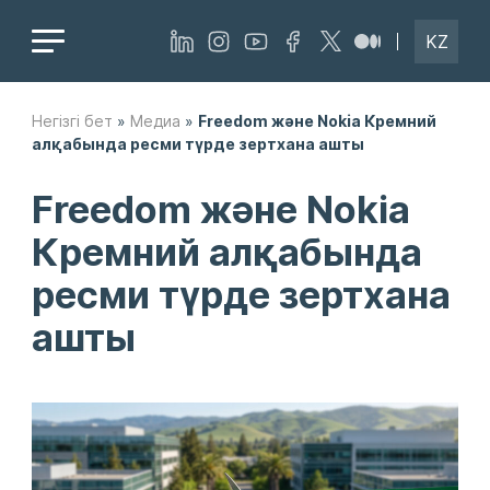
KZ
Негізгі бет
»
Медиа
»
Freedom және Nokia Кремний
алқабында ресми түрде зертхана ашты
Freedom және Nokia
Кремний алқабында
ресми түрде зертхана
ашты