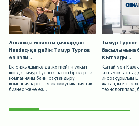
Алғашқы инвестициялардан
Тимур Турловт
Nasdaq-қа дейін: Тимур Турлов
басылымына б
өз капи...
Қытайды...
Екі онжылдыққа да жетпейтін уақыт
Қытай мен Қазақ
ішінде Тимур Турлов шағын брокерлік
ынтымақтастық д
компанияны банк, сақтандыру
инфрақұрылым ше
компаниялары, телекоммуникациялық
жасанды интелл
бизнес және өз...
технологиялар, б