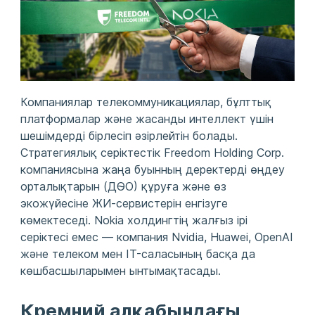
Компаниялар телекоммуникациялар, бұлттық
платформалар және жасанды интеллект үшін
шешімдерді бірлесіп әзірлейтін болады.
Стратегиялық серіктестік Freedom Holding Corp.
компаниясына жаңа буынның деректерді өңдеу
орталықтарын (ДӨО) құруға және өз
экожүйесіне ЖИ-сервистерін енгізуге
көмектеседі. Nokia холдингтің жалғыз ірі
серіктесі емес — компания Nvidia, Huawei, OpenAI
және телеком мен IT-саласының басқа да
көшбасшыларымен ынтымақтасады.
Кремний алқабындағы