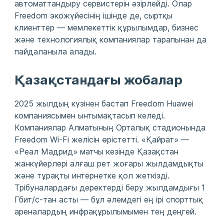
автоматтандыру сервистерін әзірлейді. Олар
Freedom экожүйесінің ішінде де, сыртқы
клиенттер — мемлекеттік құрылымдар, бизнес
және технологиялық компаниялар тарапынан да
пайдаланыла алады.
Қазақстандағы жобалар
2025 жылдың күзінен бастап Freedom Huawei
компаниясымен ынтымақтасып келеді.
Компаниялар Алматының Орталық стадионында
Freedom Wi-Fi желісін өрістетті. «Қайрат» —
«Реал Мадрид» матчы кезінде Қазақстан
жанкүйерлері алғаш рет жоғары жылдамдықты
және тұрақты интернетке қол жеткізді.
Трібуналардағы деректерді беру жылдамдығы 1
Гбит/с-тан асты — бұл әлемдегі ең ірі спорттық
ареналардың инфрақұрылымымен тең деңгей.