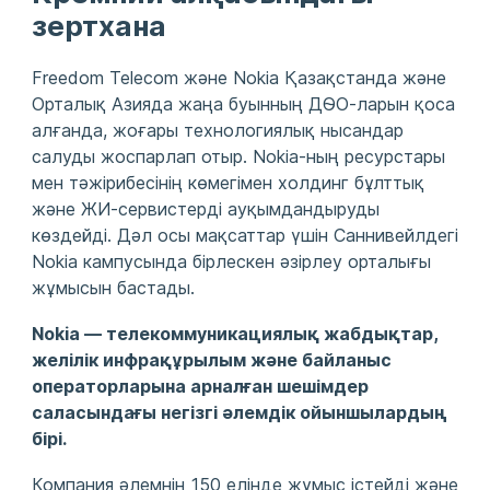
зертхана
Freedom Telecom және Nokia Қазақстанда және
Орталық Азияда жаңа буынның ДӨО-ларын қоса
алғанда, жоғары технологиялық нысандар
салуды жоспарлап отыр. Nokia-ның ресурстары
мен тәжірибесінің көмегімен холдинг бұлттық
және ЖИ-сервистерді ауқымдандыруды
көздейді. Дәл осы мақсаттар үшін Саннивейлдегі
Nokia кампусында бірлескен әзірлеу орталығы
жұмысын бастады.
Nokia — телекоммуникациялық жабдықтар,
желілік инфрақұрылым және байланыс
операторларына арналған шешімдер
саласындағы негізгі әлемдік ойыншылардың
бірі.
Компания әлемнің 150 елінде жұмыс істейді және