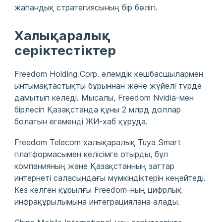
жаһандық стратегиясының бір бөлігі.
Халықаралық
серіктестіктер
Freedom Holding Corp. әлемдік көшбасшылармен
ынтымақтастықты бұрыннан және жүйелі түрде
дамытып келеді. Мысалы, Freedom Nvidia-мен
бірлесіп Қазақстанда құны 2 млрд доллар
болатын егеменді ЖИ-хаб құруда.
Freedom Telecom халықаралық Tuya Smart
платформасымен келісімге отырды, бұл
компанияның және Қазақстанның заттар
интернеті саласындағы мүмкіндіктерін кеңейтеді.
Кез келген құрылғы Freedom-ның цифрлық
инфрақұрылымына интеграциялана алады.