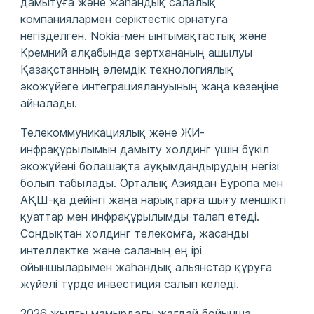
дамытуға және жаһандық салалық
компаниялармен серіктестік орнатуға
негізделген. Nokia-мен ынтымақтастық және
Кремний алқабында зертхананың ашылуы
Қазақстанның әлемдік технологиялық
экожүйеге интеграциялануының жаңа кезеңіне
айналады.
Телекоммуникациялық және ЖИ-
инфрақұрылымын дамыту холдинг үшін бүкіл
экожүйені болашақта ауқымдандырудың негізі
болып табылады. Орталық Азиядан Еуропа мен
АҚШ-қа дейінгі жаңа нарықтарға шығу меншікті
қуаттар мен инфрақұрылымды талап етеді.
Сондықтан холдинг телекомға, жасанды
интеллектке және саланың ең ірі
ойыншыларымен жаһандық альянстар құруға
жүйелі түрде инвестиция салып келеді.
2026 жылғы мамырдағы жағдай бойынша