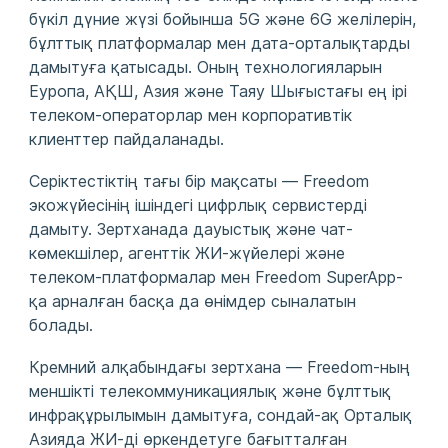
бүкіл дүние жүзі бойынша 5G және 6G желілерін,
бұлттық платформалар мен дата-орталықтарды
дамытуға қатысады. Оның технологияларын
Еуропа, АҚШ, Азия және Таяу Шығыстағы ең ірі
телеком-операторлар мен корпоративтік
клиенттер пайдаланады.
Серіктестіктің тағы бір мақсаты — Freedom
экожүйесінің ішіндегі цифрлық сервистерді
дамыту. Зертханада дауыстық және чат-
көмекшілер, агенттік ЖИ-жүйелері және
телеком-платформалар мен Freedom SuperApp-
қа арналған басқа да өнімдер сыналатын
болады.
Кремний алқабындағы зертхана — Freedom-ның
меншікті телекоммуникациялық және бұлттық
инфрақұрылымын дамытуға, сондай-ақ Орталық
Азияда ЖИ-ді өркендетуге бағытталған