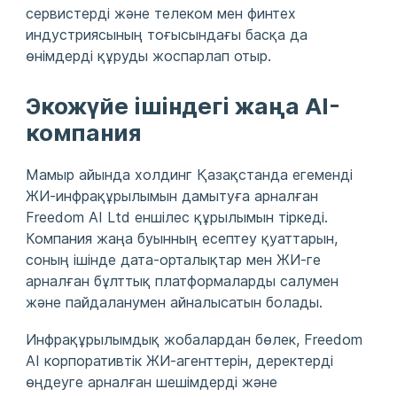
сервистерді және телеком мен финтех
индустриясының тоғысындағы басқа да
өнімдерді құруды жоспарлап отыр.
Экожүйе ішіндегі жаңа AI-
компания
Мамыр айында холдинг Қазақстанда егеменді
ЖИ-инфрақұрылымын дамытуға арналған
Freedom AI Ltd еншілес құрылымын тіркеді.
Компания жаңа буынның есептеу қуаттарын,
соның ішінде дата-орталықтар мен ЖИ-ге
арналған бұлттық платформаларды салумен
және пайдаланумен айналысатын болады.
Инфрақұрылымдық жобалардан бөлек, Freedom
AI корпоративтік ЖИ-агенттерін, деректерді
өңдеуге арналған шешімдерді және