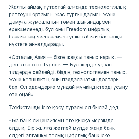
Жалпы аймақ тұтастай алғанда технологиялық
реттеуші ортамен, жас тұрғындармен және
дамуға жұмсалатын төмен шығындармен
ерекшеленеді, бұл оны Freedom цифрлық
банкингінің экспансиясы үшін табиғи бастапқы
нүктеге айналдырады.
«Орталық Азия — бізге жақсы таныс нарық, —
деп атап өтті Турлов. — Бұл жерде ұқсас
тілдерде сөйлейді, біздің технологиямен таныс,
және көпшіліктің оны пайдаланатын достары
бар. Ол адамдарға мұндай мүмкіндіктерді ұсыну
өте оңай».
Тәжікстанды іске қосу туралы ол былай деді:
«Біз банк лицензиясын өте қысқа мерзімде
алдық. Бір жылға жетпей мүлде жаңа банк —
елдегі алғашқы толық цифрлық банк іске