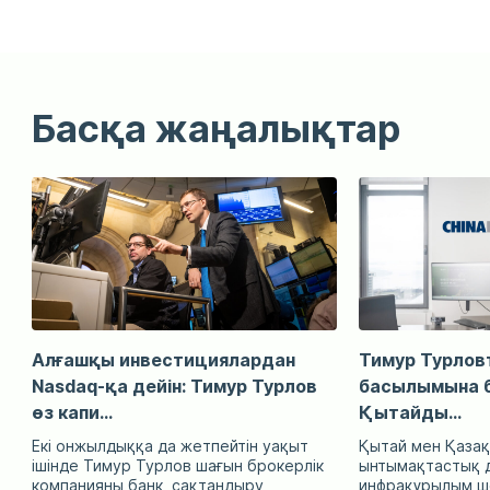
Басқа жаңалықтар
Алғашқы инвестициялардан
Тимур Турловт
Nasdaq-қа дейін: Тимур Турлов
басылымына б
өз капи...
Қытайды...
Екі онжылдыққа да жетпейтін уақыт
Қытай мен Қазақ
ішінде Тимур Турлов шағын брокерлік
ынтымақтастық д
компанияны банк, сақтандыру
инфрақұрылым ше