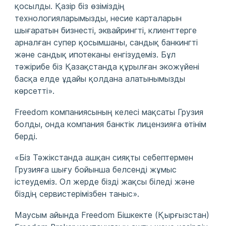
қосылды. Қазір біз өзіміздің
технологияларымызды, несие карталарын
шығаратын бизнесті, эквайрингті, клиенттерге
арналған супер қосымшаны, сандық банкингті
және сандық ипотеканы енгізудеміз. Бұл
тәжірибе біз Қазақстанда құрылған экожүйені
басқа елде ұдайы қолдана алатынымызды
көрсетті».
Freedom компаниясының келесі мақсаты Грузия
болды, онда компания банктік лицензияға өтінім
берді.
«Біз Тәжікстанда ашқан сияқты себептермен
Грузияға шығу бойынша белсенді жұмыс
істеудеміз. Ол жерде бізді жақсы біледі және
біздің сервистерімізбен таныс».
Маусым айында Freedom Бішкекте (Қырғызстан)