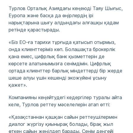
Турлов Орталық Азиядағы кеңеюді Таяу Шығыс,
Еуропа және басқа да өңірлердің ірі
нарықтарына шығу алдындағы алғашқы қадам
ретінде қарастырады.
«Біз ЕО-ға тарихи тұрғыда қатысып отырмыз,
онда клиенттеріміз көп. Болашақта брокерлік
қана емес, цифрлық банк қызметтерін де
көрсете алатынымызға сенімдімін. Цифрлық
ортада клиенттер барлық міндеттерді бір жерде
шеше алуы үшін кешенді экожүйені ұсыну
қажет».
Компанияны кеңейтудегі кедергілер туралы айта
келе, Турлов реттеу мәселелерін атап өтті:
«Қазақстаннан қашқан сайын реттеушілермен
диалог жүргізу қиынырақ болады, бірақ жыл
өткен сайын жеңілдеп барады. Сенім деңгейі