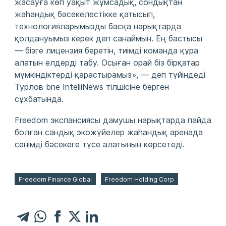
жасауға көп уақыт жұмсадық, сондықтан
жаһандық бәсекелестікке қатысып,
технологияларымызды басқа нарықтарда
қолдануымыз керек деп санаймын. Ең бастысы
— бізге лицензия беретін, тиімді команда құра
алатын елдерді табу. Осыған орай біз бірқатар
мүмкіндіктерді қарастырамыз», — деп түйіндеді
Турлов bne IntelliNews тілшісіне берген
сұхбатында.
Freedom экспансиясы дамушы нарықтарда пайда
болған сандық экожүйелер жаһандық аренада
сенімді бәсекеге түсе алатынын көрсетеді.
Freedom Finance Global
Freedom Holding Corp