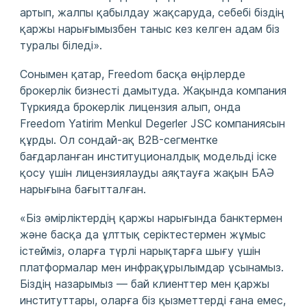
артып, жалпы қабылдау жақсаруда, себебі біздің
қаржы нарығымызбен таныс кез келген адам біз
туралы біледі».
Сонымен қатар, Freedom басқа өңірлерде
брокерлік бизнесті дамытуда. Жақында компания
Түркияда брокерлік лицензия алып, онда
Freedom Yatirim Menkul Degerler JSC компаниясын
құрды. Ол сондай-ақ B2B-сегментке
бағдарланған институционалдық модельді іске
қосу үшін лицензиялауды аяқтауға жақын БАӘ
нарығына бағытталған.
«Біз әмірліктердің қаржы нарығында банктермен
және басқа да ұлттық серіктестермен жұмыс
істейміз, оларға түрлі нарықтарға шығу үшін
платформалар мен инфрақұрылымдар ұсынамыз.
Біздің назарымыз — бай клиенттер мен қаржы
институттары, оларға біз қызметтерді ғана емес,