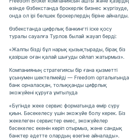
Freedom Broker компаниясын ашты және қазірдің
өзінде Өзбекстанда брокерлік бизнес жүргізуде,
онда ол ірі бөлшек брокерлердің біріне айналды.
Өзбекстанда цифрлық банкингті іске қосу
туралы сауалға Турлов былай жауап берді:
«Жалпы бізді бұл нарық қызықтырады, бірақ біз
қазірше оған қалай шығуды ойлап жатырмыз».
Компанияның стратегиясы бір ғана қызметті
ұсынумен шектелмейді — Freedom орталығында
банк орналасқан, толыққанды цифрлық
экожүйені құруға ұмтылуда
«Бүгінде жеке сервис форматында өмір сүру
қиын. Бәсекелесу үшін экожүйе болу керек. Біз
жекелеген сервистер емес, экожүйелер
бәсекелес екенін көріп отырмыз, және сандық
банктер әдетте олардың өзегіне айналады».