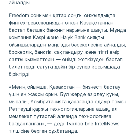
айналды.
Freedom сонымен қатар соңғы онжылдықта
финтех-революциядан өткен Қазақстаннан
бастап бөлшек банкинг нарығына шықты. Мұнда
компания Kaspi және Halyk Bank сияқты
ойыншылардың маңызды бәсекелесіне айналды,
брокерлік, банктік, сақтандыру және тіпті өмір
салты қызметтерін — өнімді жеткізуден бастап
билеттерді сатуға дейін бір супер қосымшада
біріктірді.
«Менің ойымша, Қазақстан — бизнесті бастау
үшін ең жақсы орын. Бұл жерде әзірлеу құны,
мысалы, Ұлыбританияға қарағанда едәуір төмен.
Реттеуші қаржы технологияларына ашық, ал
мемлекет тұтастай алғанда технологияға
бағдарланған», — деді Турлов bne IntelliNews
тілшісіне берген сұхбатында.