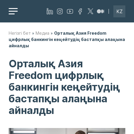
KZ
Негізгі бет
»
Медиа
»
Орталық Азия Freedom
цифрлық банкингін кеңейтудің бастапқы алаңына
айналды
Орталық Азия
Freedom цифрлық
банкингін кеңейтудің
бастапқы алаңына
айналды