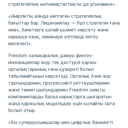
стратегиялық ынтымақтастықты да ұсынамыз».
«Әмірліктің өзінде көптеген стратегиялық
бағыттар бар. Лицензиялау — бұл стратегия ғана
емес, банктерге қалай қызмет көрсету және
нарыққа озық, заманауи үлгілерді енгізу
мәселесі».
Freedom халықаралық дамуы финтех-
инновациялар енді тек дәстүрлі қаржы
орталықтарының ғана құзыреті болып
табылмайтынын көрсетеді. Орталық Азия жас
тұрғындармен, прогрессивті реттеушілермен
және төмен шығындармен Freedom сияқты
компанияларды басқа нарықтарға шығаратын
жаңа қаржылық модельдер үшін қолайлы орта
болып отыр.
«Біз суперқосымшалар мен цифрлық банкингті