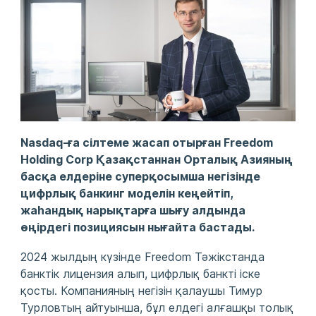
Nasdaq-ға сілтеме жасап отырған Freedom
Holding Corp Қазақстаннан Орталық Азияның
басқа елдеріне суперқосымша негізінде
цифрлық банкинг моделін кеңейтіп,
жаһандық нарықтарға шығу алдында
өңірдегі позициясын нығайта бастады.
2024 жылдың күзінде Freedom Тәжікстанда
банктік лицензия алып, цифрлық банкті іске
қосты. Компанияның негізін қалаушы Тимур
Турловтың айтуынша, бұл елдегі алғашқы толық