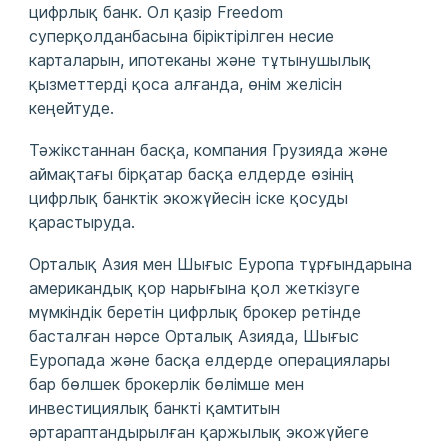
цифрлық банк. Ол қазір Freedom
суперқолданбасына біріктірілген несие
карталарын, ипотеканы және тұтынушылық
қызметтерді қоса алғанда, өнім желісін
кеңейтуде.
Тәжікстаннан басқа, компания Грузияда және
аймақтағы бірқатар басқа елдерде өзінің
цифрлық банктік экожүйесін іске қосуды
қарастыруда.
Орталық Азия мен Шығыс Еуропа тұрғындарына
американдық қор нарығына қол жеткізуге
мүмкіндік беретін цифрлық брокер ретінде
басталған нәрсе Орталық Азияда, Шығыс
Еуропада және басқа елдерде операциялары
бар бөлшек брокерлік бөлімше мен
инвестициялық банкті қамтитын
әртараптандырылған қаржылық экожүйеге