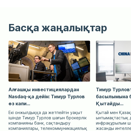
Басқа жаңалықтар
Алғашқы инвестициялардан
Тимур Турловт
Nasdaq-қа дейін: Тимур Турлов
басылымына б
өз капи...
Қытайды...
Екі онжылдыққа да жетпейтін уақыт
Қытай мен Қазақ
ішінде Тимур Турлов шағын брокерлік
ынтымақтастық д
компанияны банк, сақтандыру
инфрақұрылым ше
компаниялары, телекоммуникациялық
жасанды интелл