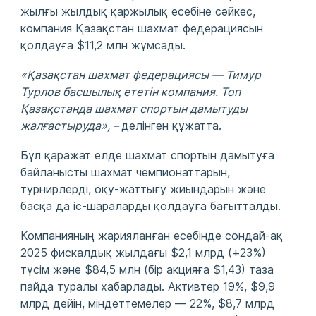
жылғы жылдық қаржылық есебіне сәйкес,
компания Қазақстан шахмат федерациясын
қолдауға $11,2 млн жұмсады.
«Қазақстан шахмат федерациясы — Тимур
Турлов басшылық ететін компания. Топ
Қазақстанда шахмат спортын дамытуды
жалғастыруда», –
делінген құжатта.
Бұл қаражат елде шахмат спортын дамытуға
байланысты шахмат чемпионаттарын,
турнирлерді, оқу-жаттығу жиындарын және
басқа да іс-шараларды қолдауға бағытталды.
Компанияның жарияланған есебінде сондай-ақ
2025 фискалдық жылдағы $2,1 млрд (+23%)
түсім және $84,5 млн (бір акцияға $1,43) таза
пайда туралы хабарлады. Активтер 19%, $9,9
млрд дейін, міндеттемелер — 22%, $8,7 млрд