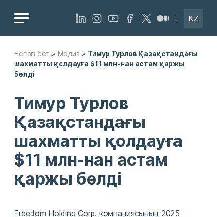
KZ
Негізгі бет
»
Медиа
»
Тимур Турлов Қазақстандағы
шахматты қолдауға $11 млн-нан астам қаржы
бөлді
Тимур Турлов
Қазақстандағы
шахматты қолдауға
$11 млн-нан астам
қаржы бөлді
Freedom Holding Corp. компаниясының 2025