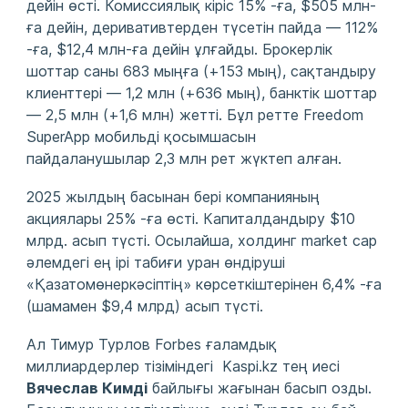
дейін өсті. Комиссиялық кіріс 15% -ға, $505 млн-
ға дейін, деривативтерден түсетін пайда — 112%
-ға, $12,4 млн-ға дейін ұлғайды. Брокерлік
шоттар саны 683 мыңға (+153 мың), сақтандыру
клиенттері — 1,2 млн (+636 мың), банктік шоттар
— 2,5 млн (+1,6 млн) жетті. Бұл ретте Freedom
SuperApp мобильді қосымшасын
пайдаланушылар 2,3 млн рет жүктеп алған.
2025 жылдың басынан бері компанияның
акциялары 25% -ға өсті. Капиталдандыру $10
млрд. асып түсті. Осылайша, холдинг market cap
әлемдегі ең ірі табиғи уран өндіруші
«Қазатомөнеркәсіптің» көрсеткіштерінен 6,4% -ға
(шамамен $9,4 млрд) асып түсті.
Ал Тимур Турлов Forbes ғаламдық
миллиардерлер тізіміндегі Kaspi.kz тең иесі
Вячеслав Кимді
байлығы жағынан басып озды.