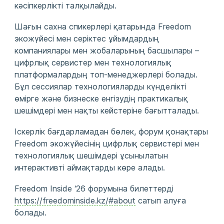
кәсіпкерлікті талқылайды.
Шағын сахна спикерлері қатарында Freedom
экожүйесі мен серіктес ұйымдардың
компаниялары мен жобаларының басшылары –
цифрлық сервистер мен технологиялық
платформалардың топ-менеджерлері болады.
Бұл сессиялар технологияларды күнделікті
өмірге және бизнеске енгізудің практикалық
шешімдері мен нақты кейстеріне бағытталады.
Іскерлік бағдарламадан бөлек, форум қонақтары
Freedom экожүйесінің цифрлық сервистері мен
технологиялық шешімдері ұсынылатын
интерактивті аймақтарды көре алады.
Freedom Inside ‘26 форумына билеттерді
https://freedominside.kz/#about
сатып алуға
болады.