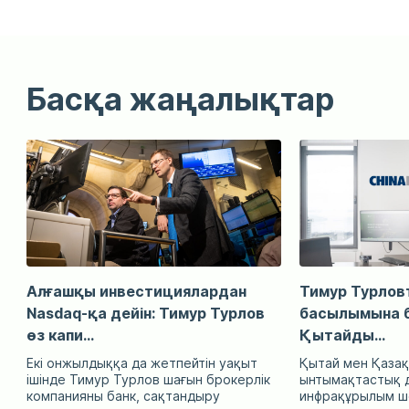
Басқа жаңалықтар
Алғашқы инвестициялардан
Тимур Турловт
Nasdaq-қа дейін: Тимур Турлов
басылымына б
өз капи...
Қытайды...
Екі онжылдыққа да жетпейтін уақыт
Қытай мен Қазақ
ішінде Тимур Турлов шағын брокерлік
ынтымақтастық д
компанияны банк, сақтандыру
инфрақұрылым ше