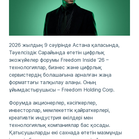
2026 жылдың 9 сәуірінде Астана қаласында,
Тәуелсіздік Сарайында өтетін цифрлық
экожүйелер форумы Freedom Inside ’26 –
технологиялар, бизнес және цифрлық
сервистердің болашағына арналған жаңа
форматтағы талқылау алаңы. Оның
ұйымдастырушысы – Freedom Holding Corp.
Форумда акционерлер, кәсіпкерлер,
инвесторлар, мемлекеттік қайраткерлері,
креативтік индустрия өкілдері мен
технологиялық компаниялар бас қосады.
Қатысушыларды екі сахнада өтетін мазмұнды