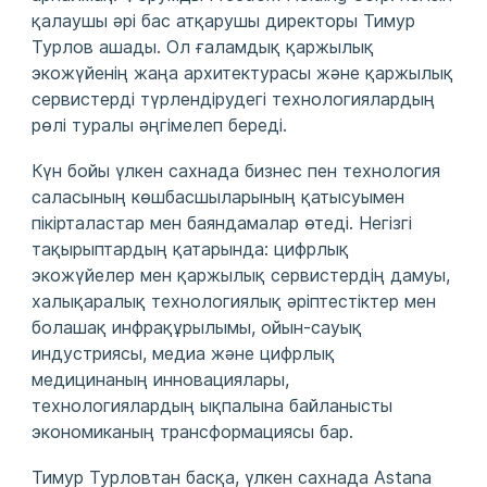
қалаушы әрі бас атқарушы директоры Тимур
Турлов ашады. Ол ғаламдық қаржылық
экожүйенің жаңа архитектурасы және қаржылық
сервистерді түрлендірудегі технологиялардың
рөлі туралы әңгімелеп береді.
Күн бойы үлкен сахнада бизнес пен технология
саласының көшбасшыларының қатысуымен
пікірталастар мен баяндамалар өтеді. Негізгі
тақырыптардың қатарында: цифрлық
экожүйелер мен қаржылық сервистердің дамуы,
халықаралық технологиялық әріптестіктер мен
болашақ инфрақұрылымы, ойын-сауық
индустриясы, медиа және цифрлық
медицинаның инновациялары,
технологиялардың ықпалына байланысты
экономиканың трансформациясы бар.
Тимур Турловтан басқа, үлкен сахнада Astana