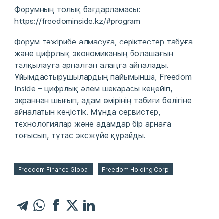
Форумның толық бағдарламасы:
https://freedominside.kz/#program
Форум тәжірибе алмасуға, серіктестер табуға
және цифрлық экономиканың болашағын
талқылауға арналған алаңға айналады.
Ұйымдастырушылардың пайымынша, Freedom
Inside – цифрлық әлем шекарасы кеңейіп,
экраннан шығып, адам өмірінің табиғи бөлігіне
айналатын кеңістік. Мұнда сервистер,
технологиялар және адамдар бір арнаға
тоғысып, тұтас экожүйе құрайды.
Freedom Finance Global
Freedom Holding Corp