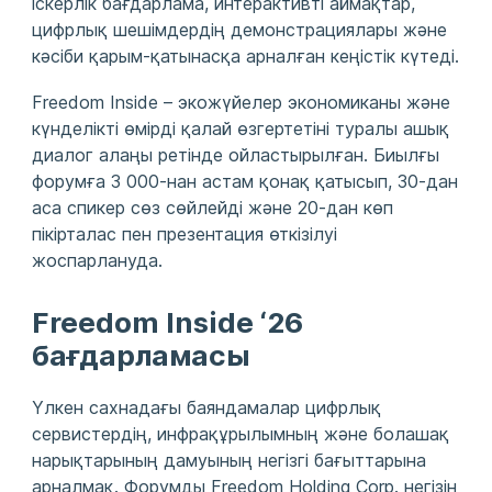
іскерлік бағдарлама, интерактивті аймақтар,
цифрлық шешімдердің демонстрациялары және
кәсіби қарым-қатынасқа арналған кеңістік күтеді.
Freedom Inside – экожүйелер экономиканы және
күнделікті өмірді қалай өзгертетіні туралы ашық
диалог алаңы ретінде ойластырылған. Биылғы
форумға 3 000-нан астам қонақ қатысып, 30-дан
аса спикер сөз сөйлейді және 20-дан көп
пікірталас пен презентация өткізілуі
жоспарлануда.
Freedom Inside ‘26
бағдарламасы
Үлкен сахнадағы баяндамалар цифрлық
сервистердің, инфрақұрылымның және болашақ
нарықтарының дамуының негізгі бағыттарына
арналмақ. Форумды Freedom Holding Corp. негізін