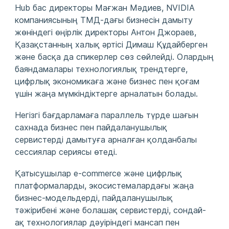
Hub бас директоры Мағжан Мәдиев, NVIDIA
компаниясының ТМД-дағы бизнесін дамыту
жөніндегі өңірлік директоры Антон Джораев,
Қазақстанның халық әртісі Димаш Құдайберген
және басқа да спикерлер сөз сөйлейді. Олардың
баяндамалары технологиялық трендтерге,
цифрлық экономикаға және бизнес пен қоғам
үшін жаңа мүмкіндіктерге арналатын болады.
Негізгі бағдарламаға параллель түрде шағын
сахнада бизнес пен пайдаланушылық
сервистерді дамытуға арналған қолданбалы
сессиялар сериясы өтеді.
Қатысушылар e-commerce және цифрлық
платформаларды, экосистемалардағы жаңа
бизнес-модельдерді, пайдаланушылық
тәжірибені және болашақ сервистерді, сондай-
ақ технологиялар дәуіріндегі мансап пен