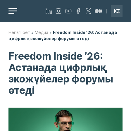
KZ
Негізгі бет
»
Медиа
»
Freedom Inside ’26: Астанада
цифрлық экожүйелер форумы өтеді
Freedom Inside ’26:
Астанада цифрлық
экожүйелер форумы
өтеді