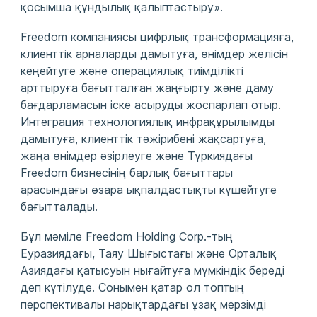
қосымша құндылық қалыптастыру».
Freedom компаниясы цифрлық трансформацияға,
клиенттік арналарды дамытуға, өнімдер желісін
кеңейтуге және операциялық тиімділікті
арттыруға бағытталған жаңғырту және даму
бағдарламасын іске асыруды жоспарлап отыр.
Интеграция технологиялық инфрақұрылымды
дамытуға, клиенттік тәжірибені жақсартуға,
жаңа өнімдер әзірлеуге және Түркиядағы
Freedom бизнесінің барлық бағыттары
арасындағы өзара ықпалдастықты күшейтуге
бағытталады.
Бұл мәміле Freedom Holding Corp.-тың
Еуразиядағы, Таяу Шығыстағы және Орталық
Азиядағы қатысуын нығайтуға мүмкіндік береді
деп күтілуде. Сонымен қатар ол топтың
перспективалы нарықтардағы ұзақ мерзімді