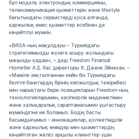
бұл модель электрондық коммерцияны,
телекоммуникация қызметтерін және lifestyle
бағытындағы сервистерді қоса алғанда,
қаржылық емес қызметтер есебінен де
кеңейтілуі мүмкін.
«BRSA-ның мақұлдауы – Түркиядағы
стратегиямызды жүзеге асыру жолындағы
маңызды қадам», – деді Freedom Finansal
Hizmetler A.Ş. бас директоры Х. Дженк Эйнехан. –
«Мәміле аяқталғаннан кейін біз Түркиядағы
белгілі банктердің бірінің көпжылдық тәжірибесі
мен нарықтағы берік позицияларын Freedom-ның
технологияларымен, кәсіпкерлік мәдениетімен
және халықаралық сараптамасымен ұштастыру
мүмкіндігіне ие боламыз. Біздің басты
басымдығымыз – инновациялар, қолжетімділік
және қаржылық өнімдер мен қызметтердің
кеңейтілген желісі арқылы клиенттер үшін