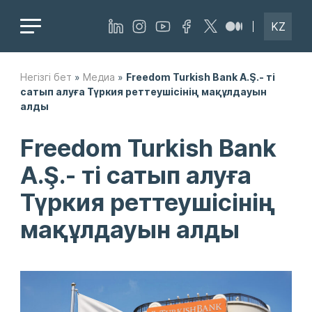
KZ
Негізгі бет
»
Медиа
»
Freedom Turkish Bank A.Ş.- ті
сатып алуға Түркия реттеушісінің мақұлдауын
алды
Freedom Turkish Bank
A.Ş.- ті сатып алуға
Түркия реттеушісінің
мақұлдауын алды