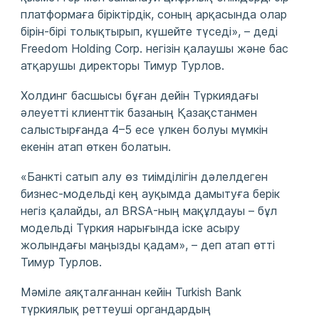
платформаға біріктірдік, соның арқасында олар
бірін-бірі толықтырып, күшейте түседі», – деді
Freedom Holding Corp. негізін қалаушы және бас
атқарушы директоры Тимур Турлов.
Холдинг басшысы бұған дейін Түркиядағы
әлеуетті клиенттік базаның Қазақстанмен
салыстырғанда 4–5 есе үлкен болуы мүмкін
екенін атап өткен болатын.
«Банкті сатып алу өз тиімділігін дәлелдеген
бизнес-модельді кең ауқымда дамытуға берік
негіз қалайды, ал BRSA-ның мақұлдауы – бұл
модельді Түркия нарығында іске асыру
жолындағы маңызды қадам», – деп атап өтті
Тимур Турлов.
Мәміле аяқталғаннан кейін Turkish Bank
түркиялық реттеуші органдардың