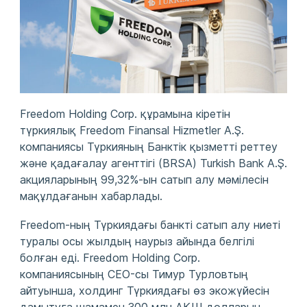
Freedom Holding Corp. құрамына кіретін
түркиялық Freedom Finansal Hizmetler A.Ş.
компаниясы Түркияның Банктік қызметті реттеу
және қадағалау агенттігі (BRSA) Turkish Bank A.Ş.
акцияларының 99,32%-ын сатып алу мәмілесін
мақұлдағанын хабарлады.
Freedom-ның Түркиядағы банкті сатып алу ниеті
туралы осы жылдың наурыз айында белгілі
болған еді. Freedom Holding Corp.
компаниясының CEO-сы Тимур Турловтың
айтуынша, холдинг Түркиядағы өз экожүйесін