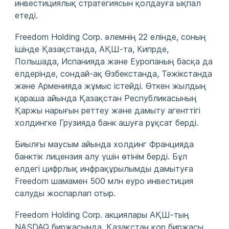
инвестициялық стратегиясын қолдауға ықпал
етеді.
Freedom Holding Corp. әлемнің 22 елінде, соның
ішінде Қазақстанда, АҚШ-та, Кипрде,
Польшада, Испанияда және Еуропаның басқа да
елдерінде, сондай-ақ Өзбекстанда, Тәжікстанда
және Арменияда жұмыс істейді. Өткен жылдың
қараша айында Қазақстан Республикасының
Қаржы нарығын реттеу және дамыту агенттігі
холдингке Грузияда банк ашуға рұқсат берді.
Биылғы маусым айында холдинг Францияда
банктік лицензия алу үшін өтінім берді. Бұл
елдегі цифрлық инфрақұрылымды дамытуға
Freedom шамамен 500 млн еуро инвестиция
салуды жоспарлап отыр.
Freedom Holding Corp. акциялары АҚШ-тың
NASDAQ биржасында, Қазақстан қор биржасы