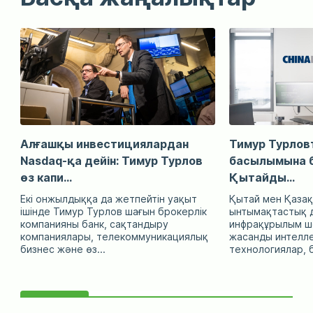
Алғашқы инвестициялардан
Тимур Турловт
Nasdaq-қа дейін: Тимур Турлов
басылымына б
өз капи...
Қытайды...
Екі онжылдыққа да жетпейтін уақыт
Қытай мен Қазақ
ішінде Тимур Турлов шағын брокерлік
ынтымақтастық д
компанияны банк, сақтандыру
инфрақұрылым ше
компаниялары, телекоммуникациялық
жасанды интелл
бизнес және өз...
технологиялар, б