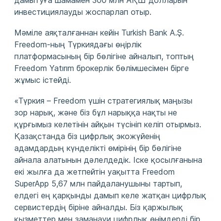
дамытуға шамамен 300 млн АҚШ долларын
инвестициялауды жоспарлап отыр.
Мәміле аяқталғаннан кейін Turkish Bank A.Ş.
Freedom-ның Түркиядағы өңірлік
платформасының бір бөлігіне айналып, топтың
Freedom Yatırım брокерлік бөлімшесімен бірге
жұмыс істейді.
«Түркия – Freedom үшін стратегиялық маңызы
зор нарық, және біз бұл нарыққа нақты не
құрғымыз келетінін айқын түсініп келіп отырмыз.
Қазақстанда біз цифрлық экожүйенің
адамдардың күнделікті өмірінің бір бөлігіне
айнала алатынын дәлелдедік. Іске қосылғанына
екі жылға да жетпейтін уақытта Freedom
SuperApp 5,67 млн пайдаланушыны тартып,
елдегі ең қарқынды дамып келе жатқан цифрлық
сервистердің біріне айналды. Біз қаржылық
қызметтер мен заманауи цифрлық өнімдерді бір