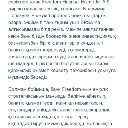
серіктесі және Freedom Finansal Hizmetler A.Ş.
директорлар кеңесінің төрағасы Владимир
Почекуев. – «Бүкіл процесс бойы сындарлы
өзара іс-қимыл танытқаны үшін BRSA-ға
алғысымызды білдіреміз. Мәміле аяқталғаннан
кейін банк біздің брокерлік және инвестициялық
бизнесімізбен бірге клиенттерге күнделікті
банктік қызмет көрсетуді, төлемдерді,
жинақтарды, кредиттеуді және инвестициялық
шешімдерді біріктіретін біртұтас әрі ыңғайлы
қаржылық қызмет көрсету тәжірибесін ұсынуға
мүмкіндік береді».
Болжам бойынша, банк Freedom-ның өңірлік
стратегиясының маңызды бөлігіне айналып,
банктік қызметтерді, капитал нарықтарын,
сақтандыру өнімдерін және трансшекаралық
қаржылық шешімдерді өзара терең
ықпалдастыруға мүмкіндік береді. Болашақта