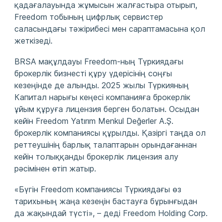
қадағалауында жұмысын жалғастыра отырып,
Freedom тобының цифрлық сервистер
саласындағы тәжірибесі мен сараптамасына қол
жеткізеді.
BRSA мақұлдауы Freedom-ның Түркиядағы
брокерлік бизнесті құру үдерісінің соңғы
кезеңінде де алынды. 2025 жылы Түркияның
Капитал нарығы кеңесі компанияға брокерлік
ұйым құруға лицензия берген болатын. Осыдан
кейін Freedom Yatırım Menkul Değerler A.Ş.
брокерлік компаниясы құрылды. Қазіргі таңда ол
реттеушінің барлық талаптарын орындағаннан
кейін толыққанды брокерлік лицензия алу
рәсімінен өтіп жатыр.
«Бүгін Freedom компаниясы Түркиядағы өз
тарихының жаңа кезеңін бастауға бұрынғыдан
да жақындай түсті», – деді Freedom Holding Corp.