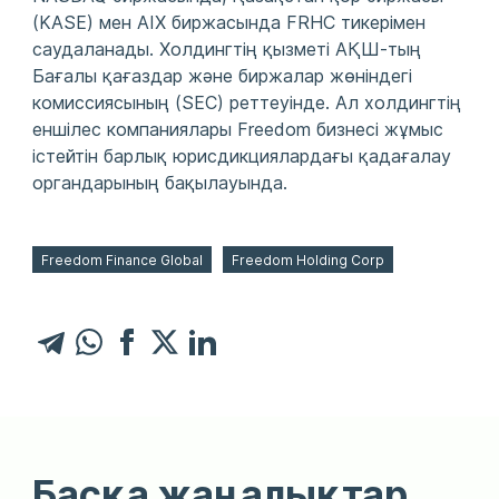
(KASE) мен AIX биржасында FRHC тикерімен
саудаланады. Холдингтің қызметі АҚШ-тың
Бағалы қағаздар және биржалар жөніндегі
комиссиясының (SEC) реттеуінде. Ал холдингтің
еншілес компаниялары Freedom бизнесі жұмыс
істейтін барлық юрисдикциялардағы қадағалау
органдарының бақылауында.
Freedom Finance Global
Freedom Holding Corp
Басқа жаңалықтар