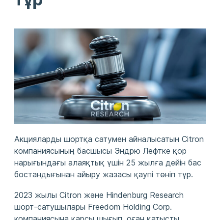
Акцияларды шортқа сатумен айналысатын Citron
компаниясының басшысы Эндрю Лефтке қор
нарығындағы алаяқтық үшін 25 жылға дейін бас
бостандығынан айыру жазасы қаупі төніп тұр.
2023 жылы Citron және Hindenburg Research
шорт-сатушылары Freedom Holding Corp.
компаниясына қарсы шығып, оған қатысты