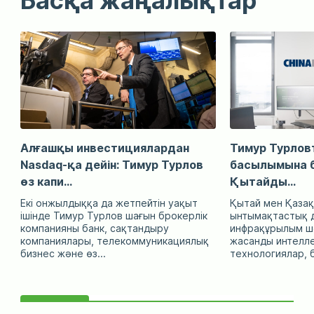
Басқа жаңалықтар
Алғашқы инвестициялардан
Тимур Турловт
Nasdaq-қа дейін: Тимур Турлов
басылымына б
өз капи...
Қытайды...
Екі онжылдыққа да жетпейтін уақыт
Қытай мен Қазақ
ішінде Тимур Турлов шағын брокерлік
ынтымақтастық д
компанияны банк, сақтандыру
инфрақұрылым ше
компаниялары, телекоммуникациялық
жасанды интелл
бизнес және өз...
технологиялар, б