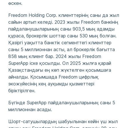
өскен.
Freedom Holding Corp. клиенттерінің саны да жыл
сайын артып келеді. 2023 жылы Freedom банкінің
пайдаланушыларының саны 903,5 мың адамды
құраса, брокерлік шоттар саны 530 мың болған.
Қазіргі уақытта банктік сегменттегі клиенттер
саны 5 миллионнан асты, ал брокерлік бағытта
858 мың клиент бар. 2024 жылы Freedom
SuperApp іске қосылды. Ол 2025 жылға қарай
Қазақстандағы ең көп жүктелген қосымшаға
айналды. Қосымшада Freedom цифрлық
экожүйесінің кең ауқымды қызметтері
біріктірілген.
Бүгінде SuperApp пайдаланушыларының саны 5
миллионнан асады.
Шорт-сатушылардың шабуылынан кейін үш жыл