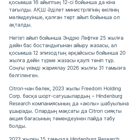
қосымша 16 айыптың 12-сі бойынша да кінә
тағылды. АҚШ Әділет министрлігінің өкілінің
мәлімдеуінше, қалған төрт айып бойынша ол
ақталды.
Негізгі айып бойынша Эндрю Лефтке 25 жылға
дейін бас бостандығынан айыру жазасы, ал
қосымша 12 эпизодтың әрқайсысы бойынша 20
жылға дейін түрме жазасы қаупі төніп тұр.
Соңғы үкімді жариялау 2026 жылғы 31 тамызға
белгіленген.
Citron-нан бөлек, 2023 жылы Freedom Holding
Corp. басқа шорт-сатушылардың – Hindenburg
Research компаниясының да «аюлы» шабуылына
ұшырады. Олардың мақсаты да Citron сияқты
акция бағасының төмендеуінен пайда табу
болды.
2023 жылғы 15 тамызда Hindenburg Research