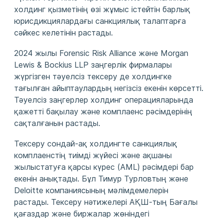
холдинг қызметінің өзі жұмыс істейтін барлық
юрисдикциялардағы санкциялық талаптарға
сәйкес келетінін растады.
2024 жылы Forensic Risk Alliance және Morgan
Lewis & Bockius LLP заңгерлік фирмалары
жүргізген тәуелсіз тексеру де холдингке
тағылған айыптаулардың негізсіз екенін көрсетті.
Тәуелсіз заңгерлер холдинг операцияларында
қажетті бақылау және комплаенс рәсімдерінің
сақталғанын растады.
Тексеру сондай-ақ холдингте санкциялық
комплаенстің тиімді жүйесі және ақшаны
жылыстатуға қарсы күрес (AML) рәсімдері бар
екенін анықтады. Бұл Тимур Турловтың және
Deloitte компаниясының мәлімдемелерін
растады. Тексеру нәтижелері АҚШ-тың Бағалы
қағаздар және биржалар жөніндегі