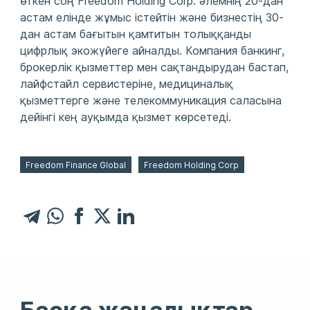
өткен соң Freedom Holding Corp. әлемнің 20-дан
астам елінде жұмыс істейтін және бизнестің 30-
дан астам бағытын қамтитын толыққанды
цифрлық экожүйеге айналды. Компания банкинг,
брокерлік қызметтер мен сақтандырудан бастап,
лайфстайл сервистеріне, медициналық
қызметтерге және телекоммуникация саласына
дейінгі кең ауқымда қызмет көрсетеді.
Freedom Finance Global
Freedom Holding Corp