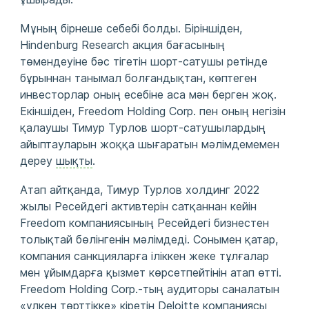
Мұның бірнеше себебі болды. Біріншіден,
Hindenburg Research акция бағасының
төмендеуіне бәс тігетін шорт-сатушы ретінде
бұрыннан танымал болғандықтан, көптеген
инвесторлар оның есебіне аса мән берген жоқ.
Екіншіден, Freedom Holding Corp. пен оның негізін
қалаушы Тимур Турлов шорт-сатушылардың
айыптауларын жоққа шығаратын мәлімдемемен
дереу
шықты
.
Атап айтқанда, Тимур Турлов холдинг 2022
жылы Ресейдегі активтерін сатқаннан кейін
Freedom компаниясының Ресейдегі бизнестен
толықтай бөлінгенін мәлімдеді. Сонымен қатар,
компания санкцияларға іліккен жеке тұлғалар
мен ұйымдарға қызмет көрсетпейтінін атап өтті.
Freedom Holding Corp.-тың аудиторы саналатын
«үлкен төрттікке» кіретін Deloitte компаниясы