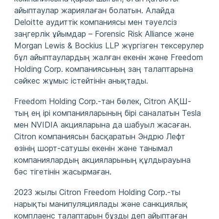
айыптаулар жариялаған болатын. Алайда
Deloitte аудиттік компаниясы мен тәуелсіз
заңгерлік ұйымдар – Forensic Risk Alliance және
Morgan Lewis & Bockius LLP жүргізген тексерулер
бұл айыптаулардың жалған екенін және Freedom
Holding Corp. компаниясының заң талаптарына
сәйкес жұмыс істейтінін анықтады.
Freedom Holding Corp.-тан бөлек, Citron АҚШ-
тың ең ірі компанияларының бірі саналатын Tesla
мен NVIDIA акцияларына да шабуыл жасаған.
Citron компаниясын басқаратын Эндрю Лефт
өзінің шорт-сатушы екенін және танымал
компаниялардың акцияларының құлдырауына
бәс тігетінін жасырмаған.
2023 жылы Citron Freedom Holding Corp.-ты
нарықты манипуляциялады және санкциялық
комплаенс талаптарын бұзды деп айыптаған