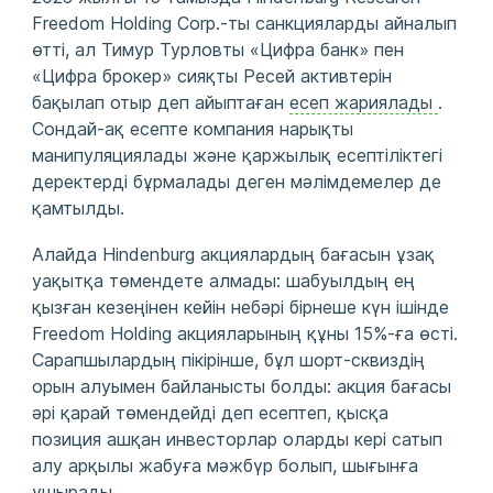
Freedom Holding Corp.-ты санкцияларды айналып
өтті, ал Тимур Турловты «Цифра банк» пен
«Цифра брокер» сияқты Ресей активтерін
бақылап отыр деп айыптаған
есеп жариялады
.
Сондай-ақ есепте компания нарықты
манипуляциялады және қаржылық есептіліктегі
деректерді бұрмалады деген мәлімдемелер де
қамтылды.
Алайда Hindenburg акциялардың бағасын ұзақ
уақытқа төмендете алмады: шабуылдың ең
қызған кезеңінен кейін небәрі бірнеше күн ішінде
Freedom Holding акцияларының құны 15%-ға өсті.
Сарапшылардың пікірінше, бұл шорт-сквиздің
орын алуымен байланысты болды: акция бағасы
әрі қарай төмендейді деп есептеп, қысқа
позиция ашқан инвесторлар оларды кері сатып
алу арқылы жабуға мәжбүр болып, шығынға
ұшырады.