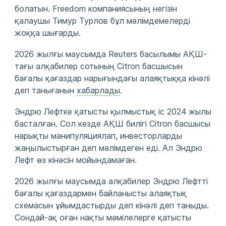
болатын. Freedom компаниясының негізін
қалаушы Тимур Турлов бұл мәлімдемелерді
жоққа шығарды.
2026 жылғы маусымда Reuters басылымы АҚШ-
тағы алқабилер сотының Citron басшысын
бағалы қағаздар нарығындағы алаяқтыққа кінәлі
деп танығанын
хабарлады
.
Эндрю Лефтке қатысты қылмыстық іс 2024 жылы
басталған. Сол кезде АҚШ билігі Citron басшысы
нарықты манипуляциялап, инвесторларды
жаңылыстырған деп мәлімдеген еді. Ал Эндрю
Лефт өз кінәсін мойындамаған.
2026 жылғы маусымда алқабилер Эндрю Лефтті
бағалы қағаздармен байланысты алаяқтық
схемасын ұйымдастырды деп кінәлі деп таныды.
Сондай-ақ оған нақты мәмілелерге қатысты