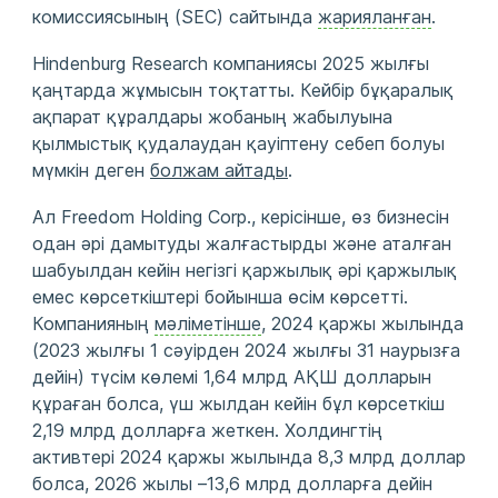
комиссиясының (SEC) сайтында
жарияланған
.
Hindenburg Research компаниясы 2025 жылғы
қаңтарда жұмысын тоқтатты. Кейбір бұқаралық
ақпарат құралдары жобаның жабылуына
қылмыстық қудалаудан қауіптену себеп болуы
мүмкін деген
болжам айтады
.
Ал Freedom Holding Corp., керісінше, өз бизнесін
одан әрі дамытуды жалғастырды және аталған
шабуылдан кейін негізгі қаржылық әрі қаржылық
емес көрсеткіштері бойынша өсім көрсетті.
Компанияның
мәліметінше
, 2024 қаржы жылында
(2023 жылғы 1 сәуірден 2024 жылғы 31 наурызға
дейін) түсім көлемі 1,64 млрд АҚШ долларын
құраған болса, үш жылдан кейін бұл көрсеткіш
2,19 млрд долларға жеткен. Холдингтің
активтері 2024 қаржы жылында 8,3 млрд доллар
болса, 2026 жылы –13,6 млрд долларға дейін