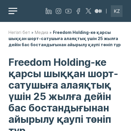
KZ
Негізгі бет
»
Медиа
»
Freedom Holding-ке қарсы
шыққан шорт-сатушыға алаяқтық үшін 25 жылға
дейін бас бостандығынан айырылу қаупі төніп тұр
Freedom Holding-ке
қарсы шыққан шорт-
сатушыға алаяқтық
үшін 25 жылға дейін
бас бостандығынан
айырылу қаупі төніп
тұр